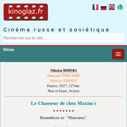
Cinéma russe et soviétique
Menu
Nikolaï RIMSKI
Николай РИМСКИЙ
Nikolay RIMSKY
France, 1927, 127mn
Noir et blanc, fiction
Le Chasseur de chez Maxim's
▪ ▪ ▪ ▪ ▪ ▪ ▪
Вышибала от "Максима"