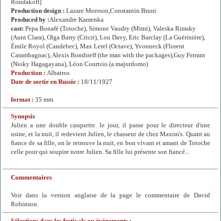
Roudakoff]
Production design :
Lazare Meerson,Constantin Bruni
Produced by :
Alexandre Kamenka
cast:
Pepa Bonafé (Totoche), Simone Vaudry (Mimi), Valeska Rimsky
(Aunt Clara), Olga Barry (Cricri), Lou Davy, Eric Barclay (La Guérinière),
Émile Royol (Candebec), Max Lerel (Octave), Yvonneck (Florent
Carambagnac), Alexis Bondireff (the man with the packages),Guy Ferrant
(Nioky Hagagayana), Léon Courtois (a majordomo)
Production :
Albatros
Date de sortie en Russie :
18/11/1927
format :
35 mm
Synopsis
Julien a une double casquette. le jour, il passe pour le directeur d'une
usine, et la nuit, il redevient Julien, le chasseur de chez Maxim's. Quant au
fiance de sa fille, on le retrouve la nuit, en bon vivant et amant de Totoche
celle pour qui soupire notre Julien. Sa fille lui présente son fiancé...
Commentaires
Voir dans la version anglaise de la page le commentaire de David
Robinson.