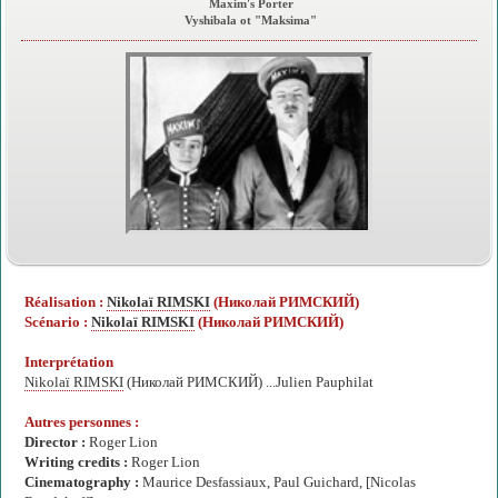
Maxim's Porter
Vyshibala ot "Maksima"
Réalisation :
Nikolaï RIMSKI
(Николай РИМСКИЙ)
Scénario :
Nikolaï RIMSKI
(Николай РИМСКИЙ)
Interprétation
Nikolaï RIMSKI
(Николай РИМСКИЙ) ...Julien Pauphilat
Autres personnes :
Director :
Roger Lion
Writing credits :
Roger Lion
Cinematography :
Maurice Desfassiaux, Paul Guichard, [Nicolas