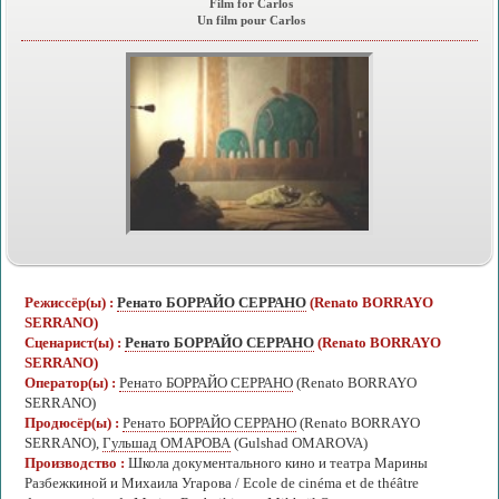
Film for Carlos
Un film pour Carlos
Режиссёр(ы) :
Ренато БОРРАЙО СЕРРАНО
(Renato BORRAYO
SERRANO)
Сценарист(ы) :
Ренато БОРРАЙО СЕРРАНО
(Renato BORRAYO
SERRANO)
Оператор(ы) :
Ренато БОРРАЙО СЕРРАНО
(Renato BORRAYO
SERRANO)
Продюсёр(ы) :
Ренато БОРРАЙО СЕРРАНО
(Renato BORRAYO
SERRANO),
Гульшад ОМАРОВА
(Gulshad OMAROVA)
Производство :
Школа документального кино и театра Марины
Разбежкиной и Михаила Угарова / Ecole de cinéma et de théâtre