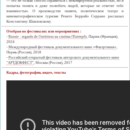
— это не только способ справиться с некомфортной реальностью, но и
попытка понять и даже полюбить людей, которые не ответят тебе
взаимностью. О производстве памяти, политическом театре и
кинематографическом туризме Ренато Боррайо Серрано рассказал
Константину Шавловскому.
Отобран во фестивалях или мероприятиях :
-
Russie : regards de l'intérieur au cinéma l'Entrepôt
, Париж (Франция),
2024
-
Международный фестиваль документального кино «Флаэртиана»
,
Пермь (Россия), 2018
-
Российский открытый фестиваль авторского документального кино
"АРТДОКФЕСТ"
, Москва (Россия), 2017
Кадры, фотографии, видео, тексты