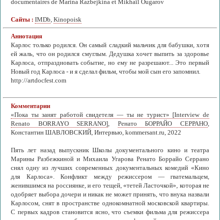
documentaires de Marina Razbejkina et Mikhaïl Ougarov
Сайты :
IMDb
,
Kinopoisk
Аннотация
Карлос только родился. Он самый сладкий мальчик для бабушки, хотя
ей жаль, что он родился смуглым. Дедушка хочет выпить за здоровье
Карлоса, отпраздновать событие, но ему не разрешают... Это первый
Новый год Карлоса - и я сделал фильм, чтобы мой сын его запомнил.
http://artdocfest.com
Комментарии
«Пока ты занят работой свидетеля — ты не турист» [Interview de
Renato BORRAYO SERRANO]
,
Ренато БОРРАЙО СЕРРАНО
,
Константин ШАВЛОВСКИЙ, Интервью, kommersant.ru, 2022
Пять лет назад выпускник Школы документального кино и театра
Марины Разбежкиной и Михаила Угарова Ренато Боррайо Серрано
снял одну из лучших современных документальных комедий «Кино
для Карлоса». Конфликт между режиссером — гватемальцем,
женившимся на россиянке, и его тещей, «тетей Ласточкой», которая не
одобряет выбора дочери и никак не может принять, что внука назвали
Карлосом, снят в пространстве однокомнатной московской квартиры.
С первых кадров становится ясно, что съемки фильма для режиссера