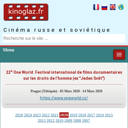
Cinéma russe et soviétique
Menu
e
22
One World. Festival international de films documentaires
sur les droits de l’homme (ex "Jeden Svět")
Prague (Tchéquie) - 05 Mars 2020 - 14 Mars 2020
https://www.oneworld.cz/
2026
2024
2023
2022
2021
2020
2019
2018
2017
2016
2015
2013
2012
2010
2009
2008
2007