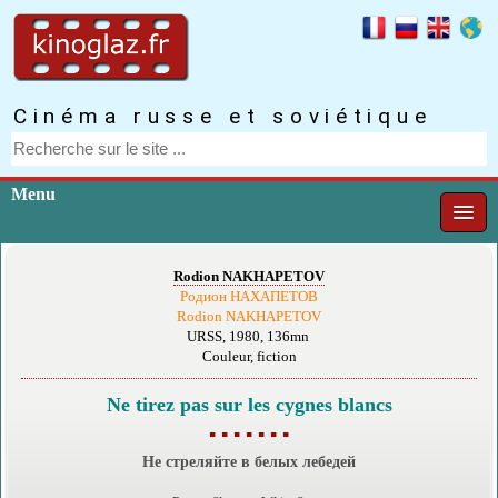
Cinéma russe et soviétique
Menu
Rodion NAKHAPETOV
Родион НАХАПЕТОВ
Rodion NAKHAPETOV
URSS, 1980, 136mn
Couleur, fiction
Ne tirez pas sur les cygnes blancs
▪ ▪ ▪ ▪ ▪ ▪ ▪
Не стреляйте в белых лебедей