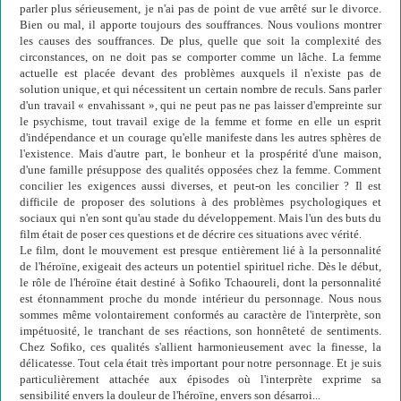
parler plus sérieusement, je n'ai pas de point de vue arrêté sur le divorce.
Bien ou mal, il apporte toujours des souffrances. Nous voulions montrer
les causes des souffrances. De plus, quelle que soit la complexité des
circonstances, on ne doit pas se comporter comme un lâche. La femme
actuelle est placée devant des problèmes auxquels il n'existe pas de
solution unique, et qui nécessitent un certain nombre de reculs. Sans parler
d'un travail « envahissant », qui ne peut pas ne pas laisser d'empreinte sur
le psychisme, tout travail exige de la femme et forme en elle un esprit
d'indépendance et un courage qu'elle manifeste dans les autres sphères de
l'existence. Mais d'autre part, le bonheur et la prospérité d'une maison,
d'une famille présuppose des qualités opposées chez la femme. Comment
concilier les exigences aussi diverses, et peut-on les concilier ? Il est
difficile de proposer des solutions à des problèmes psychologiques et
sociaux qui n'en sont qu'au stade du développement. Mais l'un des buts du
film était de poser ces questions et de décrire ces situations avec vérité.
Le film, dont le mouvement est presque entièrement lié à la personnalité
de l'héroïne, exigeait des acteurs un potentiel spirituel riche. Dès le début,
le rôle de l'héroïne était destiné à Sofiko Tchaoureli, dont la personnalité
est étonnamment proche du monde intérieur du personnage. Nous nous
sommes même volontairement conformés au caractère de l'interprète, son
impétuosité, le tranchant de ses réactions, son honnêteté de sentiments.
Chez Sofiko, ces qualités s'allient harmonieusement avec la finesse, la
délicatesse. Tout cela était très important pour notre personnage. Et je suis
particulièrement attachée aux épisodes où l'interprète exprime sa
sensibilité envers la douleur de l'héroïne, envers son désarroi...