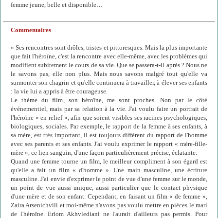
femme jeune, belle et disponible…
Commentaires
« Ses rencontres sont drôles, tristes et pittoresques. Mais la plus importante
que fait l'héroïne, c'est la rencontre avec elle-même, avec les problèmes qui
modifient subitement le cours de sa vie. Que se passera-t-il après ? Nous ne
le savons pas, elle non plus. Mais nous savons malgré tout qu'elle va
surmonter son chagrin et qu'elle continuera à travailler, à élever ses enfants
: la vie lui a appris à être courageuse.
Le thème du film, son héroïne, me sont proches. Non par le côté
événementiel, mais par sa relation à la vie. J'ai voulu faire un portrait de
l'héroïne « en relief », afin que soient visibles ses racines psychologiques,
biologiques, sociales. Par exemple, le rapport de la femme à ses enfants, à
sa mère, est très important, il est toujours différent du rapport de l'homme
avec ses parents et ses enfants. J'ai voulu exprimer le rapport « mère-fille-
mère », ce lien sanguin, d'une façon particulièrement précise, éclatante.
Quand une femme tourne un film, le meilleur compliment à son égard est
qu'elle a fait un film « d'homme ». Une main masculine, une écriture
masculine. J'ai envie d'exprimer le point de vue d'une femme sur le monde,
un point de vue aussi unique, aussi particulier que le contact physique
d'une mère et de son enfant. Cependant, en faisant un film « de femme »,
Zaira Arsenichvili et moi-même n'avons pas voulu mettre en pièces le mari
de l'héroïne. Erlom Akhvlediani ne l'aurait d'ailleurs pas permis. Pour