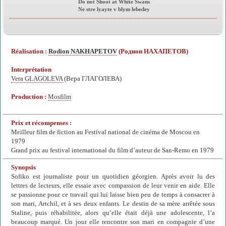
Do not Shoot at White Swans
Ne stre lyayte v blym lebedey
Réalisation :
Rodion NAKHAPETOV
(Родион НАХАПЕТОВ)
Interprétation
Vera GLAGOLEVA
(Вера ГЛАГОЛЕВА)
Production :
Mosfilm
Prix et récompenses :
Meilleur film de fiction au Festival national de cinéma de Moscou en
1979
Grand prix au festival international du film d’auteur de San-Remo en 1979
Synopsis
Sofiko est journaliste pour un quotidien géorgien. Après avoir lu des
lettres de lecteurs, elle essaie avec compassion de leur venir en aide. Elle
se passionne pour ce travail qui lui laisse bien peu de temps à consacrer à
son mari, Artchil, et à ses deux enfants. Le destin de sa mère arrêtée sous
Staline, puis réhabilitée, alors qu’elle était déjà une adolescente, l’a
beaucoup marqué. Un jour elle rencontre son mari en compagnie d’une