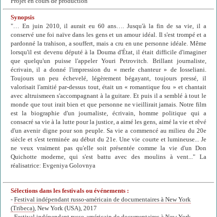
Projet en cours de production
Synopsis
"… En juin 2010, il aurait eu 60 ans…. Jusqu'à la fin de sa vie, il a
conservé une foi naïve dans les gens et un amour idéal. Il s'est trompé et a
pardonné la trahison, a souffert, mais a cru en une personne idéale. Même
lorsqu'il est devenu député à la Douma d'État, il était difficile d'imaginer
que quelqu'un puisse l'appeler Youri Petrovitch. Brillant journaliste,
écrivain, il a donné l'impression du « merle chanteur » de Iosseliani.
Toujours un peu échevelé, légèrement bégayant, toujours pressé, il
valorisait l'amitié par-dessus tout, était un « romantique fou » et chantait
avec altruismeen s'accompagnant à la guitare. Et puis il a semblé à tout le
monde que tout irait bien et que personne ne vieillirait jamais. Notre film
est la biographie d'un journaliste, écrivain, homme politique qui a
consacré sa vie à la lutte pour la justice, a aimé les gens, aimé la vie et rêvé
d'un avenir digne pour son peuple. Sa vie a commencé au milieu du 20e
siècle et s'est terminée au début du 21e. Une vie courte et lumineuse... Je
ne veux vraiment pas qu'elle soit présentée comme la vie d'un Don
Quichotte moderne, qui s'est battu avec des moulins à vent..." La
réalisatrice: Evgeniya Golovnya
Sélections dans les festivals ou événements :
-
Festival indépendant russo-américain de documentaires à New York​
(Tribeca)
, New York (USA), 2017