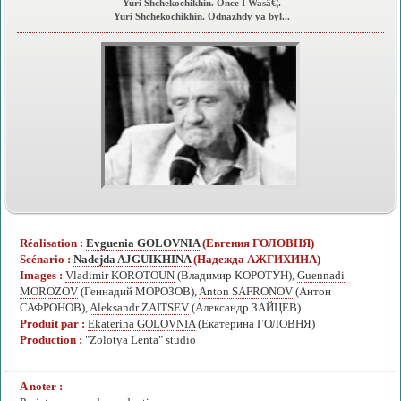
Yuri Shchekochikhin. Once I Wasâ€¦.
Yuri Shchekochikhin. Odnazhdy ya byl...
Réalisation :
Evguenia GOLOVNIA
(Евгения ГОЛОВНЯ)
Scénario :
Nadejda AJGUIKHINA
(Надежда АЖГИХИНА)
Images :
Vladimir KOROTOUN
(Владимир КОРОТУН),
Guennadi
MOROZOV
(Геннадий МОРОЗОВ),
Anton SAFRONOV
(Антон
САФРОНОВ),
Aleksandr ZAITSEV
(Александр ЗАЙЦЕВ)
Produit par :
Ekaterina GOLOVNIA
(Екатерина ГОЛОВНЯ)
Production :
"Zolotya Lenta" studio
A noter :