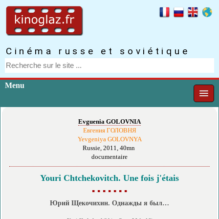
Cinéma russe et soviétique
Menu
Evguenia GOLOVNIA
Евгения ГОЛОВНЯ
Yevgeniya GOLOVNYA
Russie, 2011, 40mn
documentaire
Youri Chtchekovitch. Une fois j'étais
▪ ▪ ▪ ▪ ▪ ▪ ▪
Юрий Щекочихин. Однажды я был…