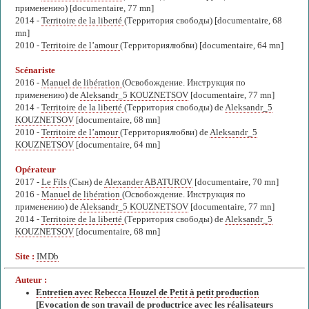
применению) [documentaire, 77 mn]
2014 -
Territoire de la liberté
(Территория свободы) [documentaire, 68
mn]
2010 -
Territoire de l’amour
(Территориялюбви) [documentaire, 64 mn]
Scénariste
2016 -
Manuel de libération
(Освобождение. Инструкция по
применению) de
Aleksandr_5 KOUZNETSOV
[documentaire, 77 mn]
2014 -
Territoire de la liberté
(Территория свободы) de
Aleksandr_5
KOUZNETSOV
[documentaire, 68 mn]
2010 -
Territoire de l’amour
(Территориялюбви) de
Aleksandr_5
KOUZNETSOV
[documentaire, 64 mn]
Opérateur
2017 -
Le Fils
(Сын) de
Alexander ABATUROV
[documentaire, 70 mn]
2016 -
Manuel de libération
(Освобождение. Инструкция по
применению) de
Aleksandr_5 KOUZNETSOV
[documentaire, 77 mn]
2014 -
Territoire de la liberté
(Территория свободы) de
Aleksandr_5
KOUZNETSOV
[documentaire, 68 mn]
Site :
IMDb
Auteur :
Entretien avec Rebecca Houzel de Petit à petit production
[Evocation de son travail de productrice avec les réalisateurs