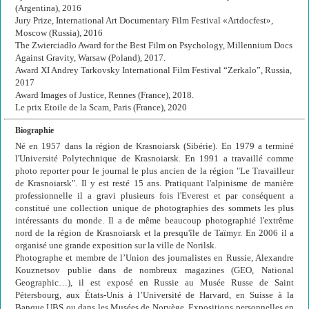
(Argentina), 2016
Jury Prize, International Art Documentary Film Festival «Artdocfest»,
Moscow (Russia), 2016
The Zwierciadło Award for the Best Film on Psychology, Millennium Docs
Against Gravity, Warsaw (Poland), 2017.
Award XI Andrey Tarkovsky International Film Festival “Zerkalo”, Russia,
2017
Award Images of Justice, Rennes (France), 2018.
Le prix Etoile de la Scam, Paris (France), 2020
Biographie
Né en 1957 dans la région de Krasnoiarsk (Sibérie). En 1979 a terminé
l'Université Polytechnique de Krasnoiarsk. En 1991 a travaillé comme
photo reporter pour le journal le plus ancien de la région "Le Travailleur
de Krasnoiarsk". Il y est resté 15 ans. Pratiquant l'alpinisme de manière
professionnelle il a gravi plusieurs fois l'Everest et par conséquent a
constitué une collection unique de photographies des sommets les plus
intéressants du monde. Il a de même beaucoup photographié l'extrême
nord de la région de Krasnoiarsk et la presqu'île de Taïmyr. En 2006 il a
organisé une grande exposition sur la ville de Norilsk.
Photographe et membre de l’Union des journalistes en Russie, Alexandre
Kouznetsov publie dans de nombreux magazines (GEO, National
Geographic…), il est exposé en Russie au Musée Russe de Saint
Pétersbourg, aux États-Unis à l’Université de Harvard, en Suisse à la
Banque UBS ou dans les Musées de Norvège. Expositions personnelles en