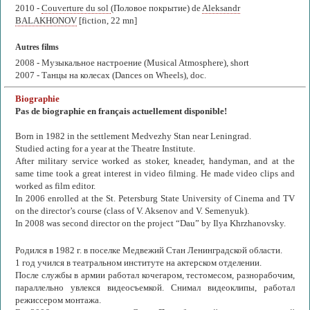
2010 -
Couverture du sol
(Половое покрытие) de
Aleksandr
BALAKHONOV
[fiction, 22 mn]
Autres films
2008 - Музыкальное настроение (Musical Atmosphere), short
2007 - Танцы на колесах (Dances on Wheels), doc.
Biographie
Pas de biographie en français actuellement disponible!
Born in 1982 in the settlement Medvezhy Stan near Leningrad.
Studied acting for a year at the Theatre Institute.
After military service worked as stoker, kneader, handyman, and at the
same time took a great interest in video filming. He made video clips and
worked as film editor.
In 2006 enrolled at the St. Petersburg State University of Cinema and TV
on the director’s course (class of V. Aksenov and V. Semenyuk).
In 2008 was second director on the project “Dau” by Ilya Khrzhanovsky.
Родился в 1982 г. в поселке Медвежий Стан Ленинградской области.
1 год учился в театральном институте на актерском отделении.
После службы в армии работал кочегаром, тестомесом, разнорабочим,
параллельно увлекся видеосъемкой. Снимал видеоклипы, работал
режиссером монтажа.