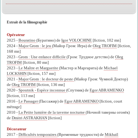
Extrait de la filmographie
Opérateur
2025 -
Bouratino
(Буратино) de
Igor VOLOCHINE
[fiction, 102 mn]
2024 -
Major Grom : le jeu
(Майор Гром: Игра) de
Oleg TROFIM
[fiction,
168 mn]
2023 -
Grom : Une enfance difficile
(Гром: Трудное детство) de
Oleg
TROFIM
[fiction, 80 mn]
2023 -
Le Maître et Marguerite
(Мастер и Маргарита) de
Michael
LOCKSHIN
[fiction, 157 mn]
2021 -
Major Grom : le docteur de peste
(Майор Гром: Чумной Доктор)
de
Oleg TROFIM
[fiction, 136 mn]
2020 -
Spoutnik - Espèce inconnue
(Спутник) de
Egor ABRAMENKO
[fiction, 113 mn]
2016 -
Le Passager
(Пассажир) de
Egor ABRAMENKO
[fiction, court
métrage]
2010 -
La Petite lumière de la taverne nocturne
(Ночной таверны огонёк)
de
Dmitri ASTRAKHAN
[fiction]
Décorateur
2017 -
Difficultés temporaires
(Временные трудности) de
Mikhaïl