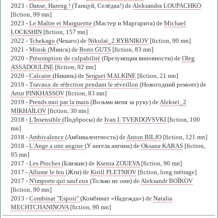
2023 -
Danse, Hareng !
(Танцуй, Селёдка!) de
Aleksandra LOUPACHKO
[fiction, 99 mn]
2023 -
Le Maître et Marguerite
(Мастер и Маргарита) de
Michael
LOCKSHIN
[fiction, 157 mn]
2022 -
Tchekago
(Чекаго) de
Nikolaï_2 RYBNIKOV
[fiction, 90 mn]
2021 -
Minsk
(Минск) de
Boris GUTS
[fiction, 83 mn]
2020 -
Présomption de culpabilité
(Презумпция виновности) de
Oleg
ASSADOULINE
[fiction, 92 mn]
2020 -
Calcaire
(Накипь) de
Sergueï MALKINE
[fiction, 21 mn]
2019 -
Travaux de réfection pendant le réveillon
(Новогодний ремонт) de
Artur PINKHASSOV
[fiction, 83 mn]
2019 -
Prends moi par la main
(Возьми меня за руку) de
Alekseï_2
MIKHAÏLOV
[fiction, 30 mn]
2018 -
L'Insensible
(Подбросы) de
Ivan I. TVERDOVSVKI
[fiction, 100
mn]
2018 -
Ambivalence
(Амбивалентность) de
Anton BILJO
[fiction, 121 mn]
2018 -
L'Ange a une angine
(У ангела ангина) de
Oksana KARAS
[fiction,
95 mn]
2017 -
Les Proches
(Близкие) de
Ksenia ZOUEVA
[fiction, 90 mn]
2017 -
Allume le feu
(Жги) de
Kirill PLETNIOV
[fiction, long métrage]
2017 -
N'importe qui sauf eux
(Только не они) de
Aleksandr BOÏKOV
[fiction, 90 mn]
2013 -
Combinat "Espoir"
(Комбинат «Надежда») de
Natalia
MECHTCHANINOVA
[fiction, 90 mn]