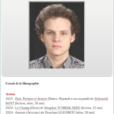
Extrait de la filmographie
Acteur
2025 -
Paul. Premier et dernier
(Павел. Первый и последний) de
Aleksandr
KOTT
[fiction, série, 50 mn]
2024 -
Le Champ
(Поле) de
Séraphin TCHIKHLADZE
[fiction, 25 mn]
2024 -
Autsors
(Аутсорс) de
Douchan GLIGOROV
[série, 50 mn]