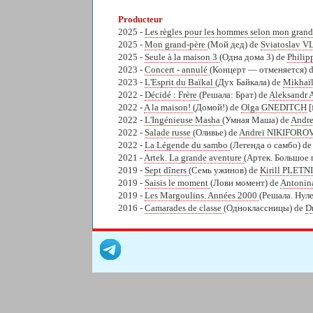
Producteur
2025 -
Les règles pour les hommes selon mon gran
2025 -
Mon grand-père
(Мой дед) de
Sviatoslav 
2025 -
Seule à la maison 3
(Одна дома 3) de
Phili
2023 -
Concert - annulé
(Концерт — отменяется) 
2023 -
L'Esprit du Baïkal
(Дух Байкала) de
Mikha
2022 -
Décidé : Frère
(Решала: Брат) de
Aleksandr
2022 -
A la maison!
(Домой!) de
Olga GNEDITCH
[
2022 -
L'Ingénieuse Masha
(Умная Маша) de
Andr
2022 -
Salade russe
(Оливье) de
Andreï NIKIFORO
2022 -
La Légende du sambo
(Легенда о самбо) de
2021 -
Artek. La grande aventure
(Артек. Большое 
2019 -
Sept dîners
(Семь ужинов) de
Kirill PLETN
2019 -
Saisis le moment
(Лови момент) de
Antoni
2019 -
Les Margoulins. Années 2000
(Решала. Нул
2016 -
Camarades de classe
(Одноклассницы) de
D