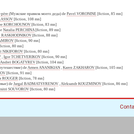
d-père
(Мужские правила моего деда) de
Pavel VORONINE
[fiction, 85 mn]
VLASSOV
[fiction, 108 mn]
ppe KORCHOUNOV
[fiction, 83 mn]
de
Natalia PERCHINA
[fiction, 89 mn]
ïl RASKHODNIKOV
[fiction, 88 mn]
 AMIROV
[fiction, 90 mn]
fiction, 80 mn]
eï NIKIFOROV
[fiction, 80 mn]
V
,
Igor TCHETVERIKOV
[fiction, 90 mn]
Andreï BOGATYREV
[fiction, 104 mn]
путешествие) de
Armen ANANIKIAN
,
Karen ZAKHAROV
[fiction, 105 mn]
IOV
[fiction, 91 mn]
na ROUGER
[fiction, 78 mn]
евые) de
Jargal BADMATSYRENOV
,
Aleksandr KOUZMINOV
[fiction, 86 mn]
mitri SOUVOROV
[fiction, 80 mn]
Cont