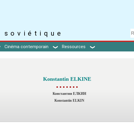
 soviétique
Cinéma contemporain
Ressources
Konstantin ELKINE
▪ ▪ ▪ ▪ ▪ ▪ ▪
Константин ЕЛКИН
Konstantin ELKIN