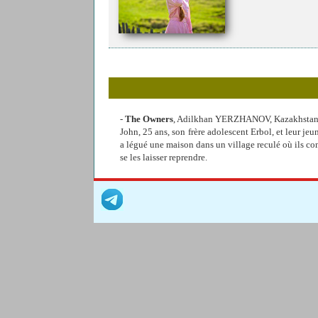
-
The Owners
, Adilkhan YERZHANOV, Kazakhsta
John, 25 ans, son frère adolescent Erbol, et leur jeu
a légué une maison dans un village reculé où ils com
se les laisser reprendre.