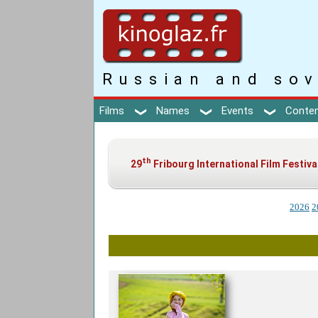
Russian and sov
Films
Names
Events
Conte
th
29
Fribourg International Film Festiva
2026
2