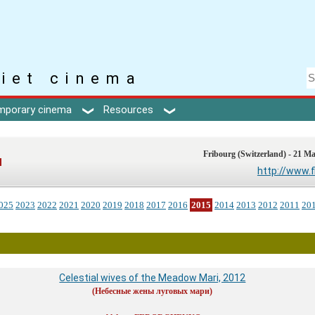
iet cinema
mporary cinema
Resources
Fribourg (Switzerland) - 21 M
l
http://www.f
025
2023
2022
2021
2020
2019
2018
2017
2016
2015
2014
2013
2012
2011
20
Celestial wives of the Meadow Mari, 2012
(Небесные жены луговых мари)