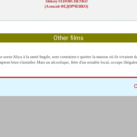
Aleksey FEDORCHENKO
(Алексей ФЕДОРЧЕНКО)
Other films
n
ne soeur Aliya à la santé fragile, sont contraints e quitter la maison où ils vivaient
ptent bien s'installer. Mais un alcoolique, frère d'un notable local, occupe illégalem
C