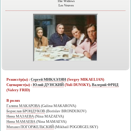
The Widows
Les Veuves
Режиссёр(ы) :
Сергей МИКАЭЛЯН
(Sergey MIKAELIAN)
Сценарист(ы) :
Юлий ДУНСКИЙ
(Yuli DUNSKY),
Валерий ФРИД
(Valery FRID)
В ролях
Галина МАКАРОВА
(Galina MAKAROVA)
Борислав БРОНДУКОВ
(Borislav BRONDUKOV)
Нина МАЗАЕВА
(Nina MAZAEVA)
Нина МАМАЕВА
(Nina MAMAEVA)
Михаил ПОГОРЖЕЛЬСКИЙ
(Mikhail POGORGELSKY)