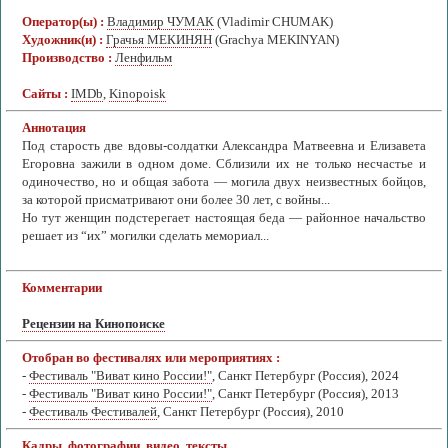
Оператор(ы) :
Владимир ЧУМАК
(Vladimir CHUMAK)
Художник(и) :
Грачья МЕКИНЯН
(Grachya MEKINYAN)
Производство :
Ленфильм
Сайты :
IMDb
,
Kinopoisk
Аннотация
Под старость две вдовы-солдатки Александра Матвеевна и Елизавета
Егоровна зажили в одном доме. Сблизили их не только несчастье и
одиночество, но и общая забота — могила двух неизвестных бойцов,
за которой присматривают они более 30 лет, с войны...
Но тут женщин подстерегает настоящая беда — районное начальство
решает из “их” могилки сделать мемориал...
Комментарии
Рецензии на Кинопоиске
Отобран во фестивалях или мероприятиях :
-
Фестиваль "Виват кино России!"
, Санкт Петербург (Россия), 2024
-
Фестиваль "Виват кино России!"
, Санкт Петербург (Россия), 2013
-
Фестиваль Фестивалей
, Санкт Петербург (Россия), 2010
Кадры, фотографии, видео, тексты