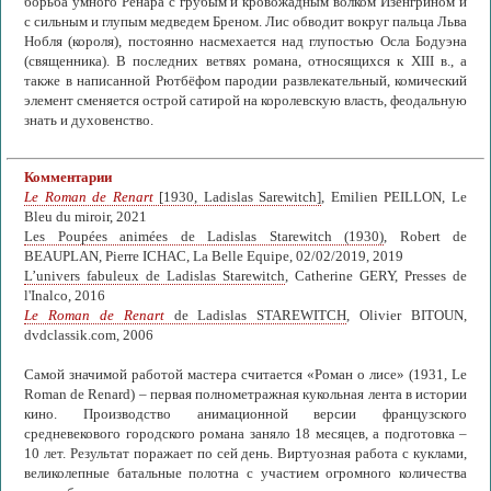
борьба умного Ренара с грубым и кровожадным волком Изенгрином и
с сильным и глупым медведем Бреном. Лис обводит вокруг пальца Льва
Нобля (короля), постоянно насмехается над глупостью Осла Бодуэна
(священника). В последних ветвях романа, относящихся к XIII в., а
также в написанной Рютбёфом пародии развлекательный, комический
элемент сменяется острой сатирой на королевскую власть, феодальную
знать и духовенство.
Комментарии
Le Roman de Renart
[1930, Ladislas Sarewitch]
, Emilien PEILLON, Le
Bleu du miroir, 2021
Les Poupées animées de Ladislas Starewitch (1930)
, Robert de
BEAUPLAN, Pierre ICHAC, La Belle Equipe, 02/02/2019, 2019
L’univers fabuleux de Ladislas Starewitch
, Catherine GERY, Presses de
l'Inalco, 2016
Le Roman de Renart
de Ladislas STAREWITCH
, Olivier BITOUN,
dvdclassik.com, 2006
Самой значимой работой мастера считается «Роман о лисе» (1931, Le
Roman de Renard) – первая полнометражная кукольная лента в истории
кино. Производство анимационной версии французского
средневекового городского романа заняло 18 месяцев, а подготовка –
10 лет. Результат поражает по сей день. Виртуозная работа с куклами,
великолепные батальные полотна с участием огромного количества