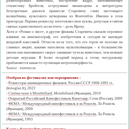
разнообразных животных, построение кадра, напоминающее
стилистику Брейгеля, остроумные мизансцены и литературно
безупречные диалоги принесли Старевичу славу настоящего
волшебника, культового затворника из Фонтенбло. Именно в этом
пригороде Парижа режиссер изготовлял свои куклы, допуская в святая
святых единственного ассистента – дочь Ирену.
Хотя и «Роман о лисе», и другие фильмы Старевича оказали огромное
влияние на кинематограф, его изобретения и сегодня не выглядят
кондовой классикой. Отчасти из-за того, что его герои не похожи на
славных зверят, какими наполнена мультипликация – в большинстве
своем они напоминают скорее ожившие чучела животных, чем нежные
детские игрушки. В более поздний период к этому натурализму
прибавляется какая-то пугающая антропоморфность.
Source : torrents.ru
Отобран во фестивалях или мероприятиях :
-
Режиссеры анимационных фильмов. Россия-СССР 1906-1991 гг.
,
(kinoglaz.fr), 2023
-
Cinéma russe à Montbéliard
, Montbéliard (Франция), 2010
-
Открытый Российский Кинофестиваль Кинотавр
, Сочи (Россия), 2009
-
ФЕМА / Международный кинофестиваль в ла Рошэли
, Ла Рошель
(Франция), 2009
-
ФЕМА / Международный кинофестиваль в ла Рошэли
, Ла Рошель
(Франция), 1993