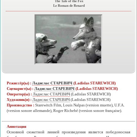
The Tale of the Fox
Le Roman de Renard
Режиссёр(ы) :
Ладислас СТАРЕВИЧ
(Ladislas STAREWICH)
Сценарист(ы) :
Ладислас СТАРЕВИЧ
(Ladislas STAREWICH)
Оператор(ы) :
Ладислас СТАРЕВИЧ
(Ladislas STAREWICH)
Художник(и) :
Ладислас СТАРЕВИЧ
(Ladislas STAREWICH)
Производство :
Starewitch Film, Louis Nalpas (version muette), U.F.A.
(version sonore allemande), Roger Richebé (version sonore française).
Аннотация
Основной сюжетной линией произведения является победоносная