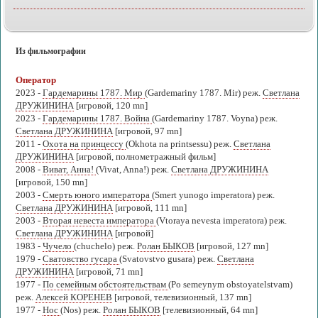
Из фильмографии
Оператор
2023 -
Гардемарины 1787. Мир
(Gardemariny 1787. Mir) реж.
Светлана
ДРУЖИНИНА
[игровой, 120 mn]
2023 -
Гардемарины 1787. Война
(Gardemariny 1787. Voyna) реж.
Светлана ДРУЖИНИНА
[игровой, 97 mn]
2011 -
Охота на принцессу
(Okhota na printsessu) реж.
Светлана
ДРУЖИНИНА
[игровой, полнометражный фильм]
2008 -
Виват, Анна!
(Vivat, Anna!) реж.
Светлана ДРУЖИНИНА
[игровой, 150 mn]
2003 -
Смерть юного императора
(Smert yunogo imperatora) реж.
Светлана ДРУЖИНИНА
[игровой, 111 mn]
2003 -
Вторая невеста императора
(Vtoraya nevesta imperatora) реж.
Светлана ДРУЖИНИНА
[игровой]
1983 -
Чучело
(chuchelo) реж.
Ролан БЫКОВ
[игровой, 127 mn]
1979 -
Сватовство гусара
(Svatovstvo gusara) реж.
Светлана
ДРУЖИНИНА
[игровой, 71 mn]
1977 -
По семейным обстоятельствам
(Po semeynym obstoyatelstvam)
реж.
Алексей КОРЕНЕВ
[игровой, телевизионный, 137 mn]
1977 -
Нос
(Nos) реж.
Ролан БЫКОВ
[телевизионный, 64 mn]