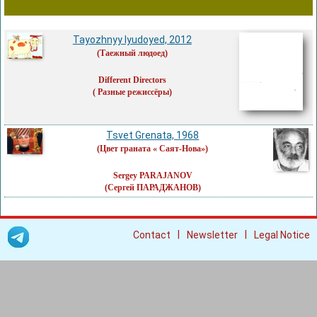
Tayozhnyy lyudoyed, 2012
(Таежный людоед)
Different Directors
( Разные режиссёры)
Tsvet Grenata, 1968
(Цвет граната « Саят-Нова»)
Sergey PARAJANOV
(Сергей ПАРАДЖАНОВ)
|
|
Contact
Newsletter
Legal Notice