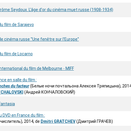
rôme Seydoux. L'âge d'or du cinéma muet russe (1908-1934)
du film de Sarajevo
de cinéma russe ''Une fenêtre sur l'Europe''
du film de Locarno
international du film de Melbourne - MIFF
nce en salle du film :
nches du facteur
(Белые ночи почтальона Алексея Тряпицына), 2014
TCHALOVSKI
(Андрей КОНЧАЛОВСКИЙ)
Fantasia
 DVD en France du film :
числитель), 2014, de
Dmitri GRATCHEV
(Дмитрий ГРАЧЕВ)