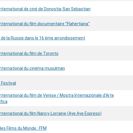
international de ciné de Donostia-San Sebastian
international du film documentaire "Flahertiana"
 de la Russie dans le 16 ème arrondissement
international du film de Toronto
 international du cinéma musulman
 Festival
international du film de Venise / Mostra Internazionale d'Arte
fica
International du film Nancy-Lorraine (Aye Aye Express)
des Films du Monde : FFM