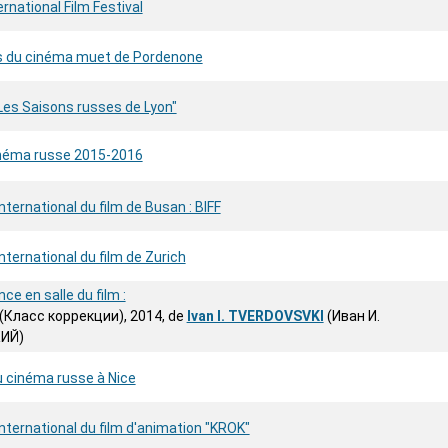
ernational Film Festival
 du cinéma muet de Pordenone
Les Saisons russes de Lyon"
inéma russe 2015-2016
nternational du film de Busan : BIFF
international du film de Zurich
nce en salle du film :
(Класс коррекции), 2014, de
Ivan I. TVERDOVSVKI
(Иван И.
ИЙ)
u cinéma russe à Nice
international du film d'animation "KROK"