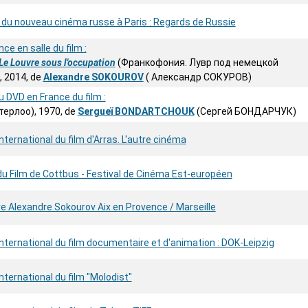
du nouveau cinéma russe à Paris : Regards de Russie
nce en salle du film :
Le Louvre sous l'occupation
(Франкофония. Лувр под немецкой
, 2014, de
Alexandre SOKOUROV
( Александр СОКУРОВ)
 DVD en France du film :
терлоо), 1970, de
Sergueï BONDARTCHOUK
(Сергей БОНДАРЧУК)
international du film d'Arras. L'autre cinéma
du Film de Cottbus - Festival de Cinéma Est-européen
e Alexandre Sokourov Aix en Provence / Marseille
international du film documentaire et d'animation : DOK-Leipzig
international du film "Molodist"