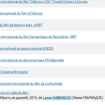
nternational du film ''L'Abricot d'Or'' (Voské Dziran) à Erevan
nternational du Film d'Odessa
u film de Karlovy Vary : KVIFF
international du film fantastique de Neuchâtel : NIFF
nternational du jeune cinéma VOICES
international du documentaire FID Marseille
Il Cinema Ritrovato'
stival international du film de La Rochelle
nce en salle du film :
Убрать из друзей), 2015, de
Levan GABRIADZE
(Леван ГАБРИАДЗЕ)