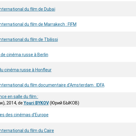
international du film de Dubaï
international du film de Marrakech : FIFM
nternational du film de Tbilissi
de cinéma russe à Berlin
du cinéma russe à Honfleur
international du film documentaire d'Amsterdam : IDFA
nce en salle du film :
к), 2014, de
Youri BYKOV
(Юрий БЫКОВ)
es des cinémas d'Europe
nternational du film du Caire