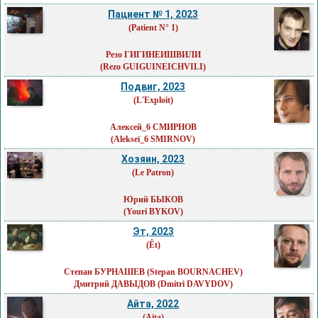
Пациент № 1, 2023
(Patient N° 1)
Резо ГИГИНЕИШВИЛИ
(Rezo GUIGUINEICHVILI)
Подвиг, 2023
(L'Exploit)
Алексей_6 СМИРНОВ
(Alekseï_6 SMIRNOV)
Хозяин, 2023
(Le Patron)
Юрий БЫКОВ
(Youri BYKOV)
Эт, 2023
(Êt)
Степан БУРНАШЕВ
(Stepan BOURNACHEV)
Дмитрий ДАВЫДОВ
(Dmitri DAVYDOV)
Айта, 2022
(Aïta)