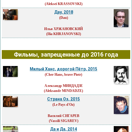
(Alekseï KRASSOVSKI)
Дау, 2018
(Dau)
Илья ХРЖАНОВСКИЙ
(Ilia KHRJANOVSKI)
Фильмы, запрещенные до 2016 года
Милый Ханс, дорогой Пётр, 2015
(Cher Hans, brave Piotr)
Александр МИНДАДЗЕ
(Aleksandr MINDADZE)
Страна Оз, 2015
(Le Pays d'Oz)
Василий СИГАРЕВ
(Vassili SIGAREV)
Да и Да, 2014