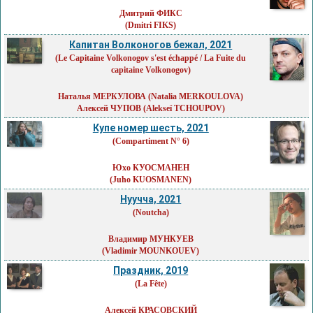
Дмитрий ФИКС
(Dmitri FIKS)
Капитан Волконогов бежал, 2021
(Le Capitaine Volkonogov s'est échappé / La Fuite du
capitaine Volkonogov)
Наталья МЕРКУЛОВА
(Natalia MERKOULOVA)
Алексей ЧУПОВ
(Alekseï TCHOUPOV)
Купе номер шесть, 2021
(Compartiment N° 6)
Юхо КУОСМАНЕН
(Juho KUOSMANEN)
Нуучча, 2021
(Noutcha)
Владимир МУНКУЕВ
(Vladimir MOUNKOUEV)
Праздник, 2019
(La Fête)
Алексей КРАСОВСКИЙ