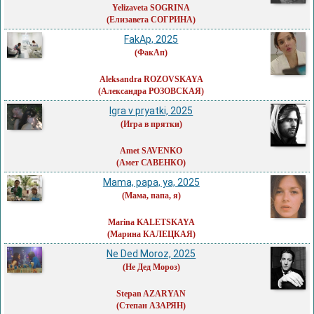
Yelizaveta SOGRINA
(Елизавета СОГРИНА)
FakAp, 2025
(ФакАп)
Aleksandra ROZOVSKAYA
(Александра РОЗОВСКАЯ)
Igra v pryatki, 2025
(Игра в прятки)
Amet SAVENKO
(Амет САВЕНКО)
Mama, papa, ya, 2025
(Мама, папа, я)
Marina KALETSKAYA
(Марина КАЛЕЦКАЯ)
Ne Ded Moroz, 2025
(Не Дед Мороз)
Stepan AZARYAN
(Степан АЗАРЯН)