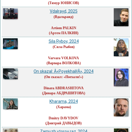
(Тимур ЮНИСОВ)
Vdalrayd, 2025
(Вдальраид)
Artiom PALKIN
(Артем ПАЛКИН)
Sila Rybov, 2024
(Сила Рыбов)
Varvara VOLKOVA
(Варвара ВОЛКОВА)
On skazal: Â«Poyekhali!Â», 2024
(Он сказал: «Поехали!»)
Dinara ABDRASHITOVA
(Динара АБДРАШИТОВА)
Kharama, 2024
(Харама)
Dmitry DAVYDOV
(Дмитрий ДАВЫДОВ)
Zamuzh vtoroy raz, 2024