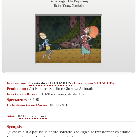
Baba Yaga. The Beginning
Baba Yaga. Nachalo
Réalisation :
Sviatoslav OUCHAKOV
(Святослав УШАКОВ)
Production :
Art Pictures Studio и Glukoza Animation
Recettes en Russie :
0.020 million(s) de dollars
Spectateurs :
8 100
Date de sortie en Russie :
08/11/2018
Sites :
IMDb
,
Kinopoisk
Synopsis
Qu'est-ce qui a poussé la petite sorcière Yadviga à se transformer en ermite