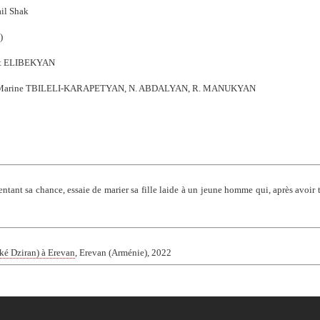
il Shak
)
rt ELIBEKYAN
Marine TBILELI-KARAPETYAN, N. ABDALYAN, R. MANUKYAN
ant sa chance, essaie de marier sa fille laide à un jeune homme qui, après avoir te
oské Dziran) à Erevan
, Erevan (Arménie), 2022