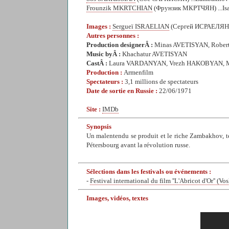
Frounzik MKRTCHIAN
(Фрунзик МКРТЧЯН) ...Isa
Images :
Sergueï ISRAELIAN
(Сергей ИСРАЕЛЯН
Autres personnes :
Production designerÂ :
Minas AVETISYAN, Robe
Music byÂ :
Khachatur AVETISYAN
CastÂ :
Laura VARDANYAN, Vrezh HAKOBYAN, 
Production :
Armenfilm
Spectateurs :
3,1 millions de spectateurs
Date de sortie en Russie :
22/06/1971
Site :
IMDb
Synopsis
Un malentendu se produit et le riche Zambakhov, tent
Pétersbourg avant la révolution russe.
Sélections dans les festivals ou événements :
-
Festival international du film ''L'Abricot d'Or'' (V
Images, vidéos, textes