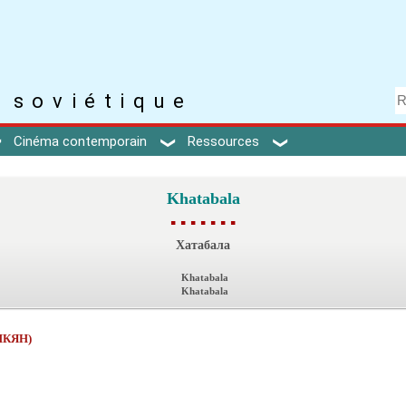
 soviétique
Cinéma contemporain
Ressources
Khatabala
▪ ▪ ▪ ▪ ▪ ▪ ▪
Хатабала
Khatabala
Khatabala
НКЯН)