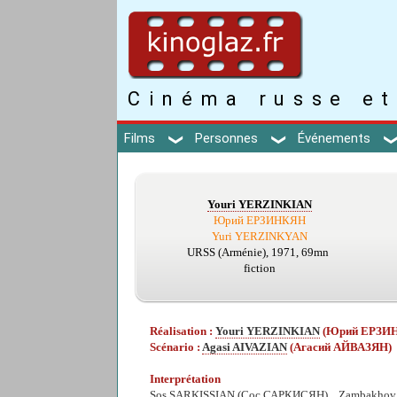
Cinéma russe et
Films
Personnes
Événements
Youri YERZINKIAN
Юрий ЕРЗИНКЯН
Yuri YERZINKYAN
URSS (Arménie), 1971, 69mn
fiction
Réalisation :
Youri YERZINKIAN
(Юрий ЕРЗИ
Scénario :
Agasi AIVAZIAN
(Агасий АЙВАЗЯН)
Interprétation
Sos SARKISSIAN
(Сос САРКИСЯН) ...Zambakhov