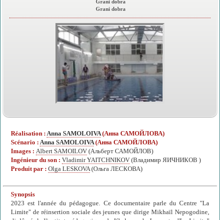
Grani dobra
Grani dobra
Réalisation :
Anna SAMOLOIVA
(Анна САМОЙЛОВА)
Scénario :
Anna SAMOLOIVA
(Анна САМОЙЛОВА)
Images :
Albert SAMOILOV
(Альберт САМОЙЛОВ)
Ingénieur du son :
Vladimir YAITCHNIKOV
(Владимир ЯИЧНИКОВ )
Produit par :
Olga LESKOVA
(Ольга ЛЕСКОВА)
Synopsis
2023 est l'année du pédagogue. Ce documentaire parle du Centre "La
Limite" de réinsertion sociale des jeunes que dirige Mikhaïl Nepogodine,