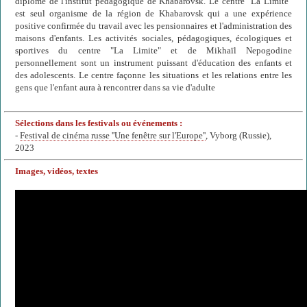
diplômé de l'institut pédagogique de Khabarovsk. Le centre "La Limite"
est seul organisme de la région de Khabarovsk qui a une expérience
positive confirmée du travail avec les pensionnaires et l'administration des
maisons d'enfants. Les activités sociales, pédagogiques, écologiques et
sportives du centre "La Limite" et de Mikhaïl Nepogodine
personnellement sont un instrument puissant d'éducation des enfants et
des adolescents. Le centre façonne les situations et les relations entre les
gens que l'enfant aura à rencontrer dans sa vie d'adulte
Sélections dans les festivals ou événements :
-
Festival de cinéma russe ''Une fenêtre sur l'Europe''
, Vyborg (Russie),
2023
Images, vidéos, textes