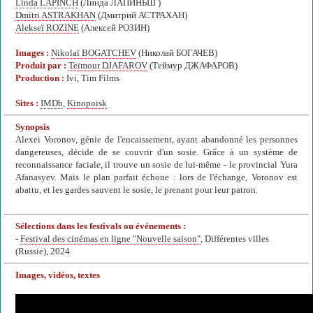
Linda LAPINCH
(Линда ЛАПИНЬШ )
Dmitri ASTRAKHAN
(Дмитрий АСТРАХАН)
Alekseï ROZINE
(Алексей РОЗИН)
Images :
Nikolaï BOGATCHEV
(Николай БОГАЧЕВ)
Produit par :
Teïmour DJAFAROV
(Теймур ДЖАФАРОВ)
Production :
Ivi, Tim Films
Sites :
IMDb
,
Kinopoisk
Synopsis
Alexei Voronov, génie de l'encaissement, ayant abandonné les personnes
dangereuses, décide de se couvrir d'un sosie. Grâce à un système de
reconnaissance faciale, il trouve un sosie de lui-même - le provincial Yura
Afanasyev. Mais le plan parfait échoue : lors de l'échange, Voronov est
abattu, et les gardes sauvent le sosie, le prenant pour leur patron.
Sélections dans les festivals ou événements :
-
Festival des cinémas en ligne "Nouvelle saison"
, Différentes villes
(Russie), 2024
Images, vidéos, textes