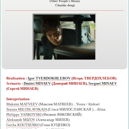
Other People's Money
Chuzhie dengi
Réalisation :
Igor TVERDOKHLEBOV
(Игорь ТВЕРДОХЛЕБОВ)
Scénario :
Dmitri MINAEV
(Дмитрий МИНАЕВ),
Sergueï MINAEV
(Сергей МИНАЕВ)
Interprétation
Maksim MATVEEV
(Максим МАТВЕЕВ) ...Youra / Alekseï
Stassia MILOSLAVSKAIA
(Стася МИЛОСЛАВСКАЯ ) ...Alina
Philippe YANKOVSKI
(Филипп ЯНКОВСКИЙ)
Aleksandr MIZOV
(Александр МИЗЕВ)
Gocha KOUTSENKO
(Гоша КУЦЕНКО)