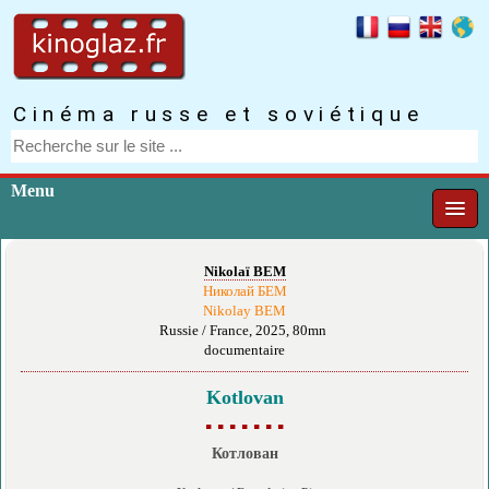
Cinéma russe et soviétique
Menu
Nikolaï BEM
Николай БЕМ
Nikolay BEM
Russie / France, 2025, 80mn
documentaire
Kotlovan
▪ ▪ ▪ ▪ ▪ ▪ ▪
Котлован