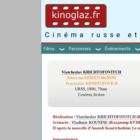
Cinéma russe et
Films
Personnes
Événements
Viatcheslav KRICHTOFOVITCH
Вячеслав КРИШТОФОВИЧ
Vyacheslav KRISHTOFOVICH
URSS, 1990, 79mn
Couleur, fiction
Réalisation :
Viatcheslav KRICHTOFOVITCH
(
Scénario :
Vladimir KOUNINE
(Владимир КУН
D'après la nouvelle d’Anatoli Kourtchatkine
La m
Interprétation