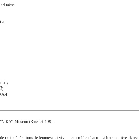
and mère
tia
ЧЕВ)
Й)
КАЯ)
 "NIKA", Moscou (Russie), 1991
e trois générations de femmes qui vivent ensemble, chacune à leur manière, dans u