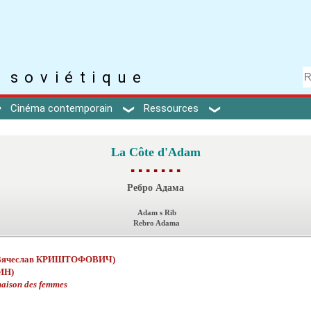
 soviétique
Cinéma contemporain
Ressources
La Côte d'Adam
▪ ▪ ▪ ▪ ▪ ▪ ▪
Ребро Aдама
Adam s Rib
Rebro Adama
Вячеслав КРИШТОФОВИЧ)
ИН)
aison des femmes