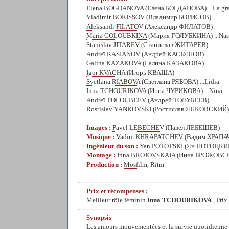
Elena BOGDANOVA
(Елена БОГДАНОВА) ...La gr
Vladimir BORISSOV
(Владимир БОРИСОВ)
Aleksandr FILATOV
(Александр ФИЛАТОВ)
Maria GOLOUBKINA
(Мария ГОЛУБКИНА) ...Nas
Stanislav JITAREV
(Станислав ЖИТАРЕВ)
Andreï KASIANOV
(Андрей КАСЬЯНОВ)
Galina KAZAKOVA
(Галина КАЗАКОВА)
Igor KVACHA
(Игорь КВАША)
Svetlana RIABOVA
(Светлана РЯБОВА) ...Lidia
Inna TCHOURIKOVA
(Инна ЧУРИКОВА) ...Nina
Andreï TOLOUBEEV
(Андрей ТОЛУБЕЕВ)
Rostislav YANKOVSKI
(Ростислав ЯНКОВСКИЙ)
Images :
Pavel LEBECHEV
(Павел ЛЕБЕШЕВ)
Musique :
Vadim KHRAPATCHEV
(Вадим ХРАПА
Ingénieur du son :
Yan POTOTSKI
(Ян ПОТОЦКИ
Montage :
Inna BROJOVSKAIA
(Инна БРОЖОВС
Production :
Mosfilm
, Ritm
Prix et récompenses :
Meilleur rôle féminin
Inna TCHOURIKOVA
,
Prix
Synopsis
Les amours mouvementées et la survie quotidienne d