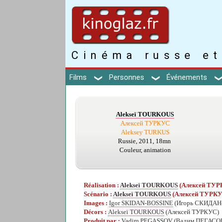
Cinéma russe et
Films
Personnes
Événements
Alekseï TOURKOUS
Алексей ТУРКУС
Aleksey TURKUS
Russie, 2011, 18mn
Couleur, animation
Réalisation :
Alekseï TOURKOUS
(Алексей ТУР
Scénario :
Alekseï TOURKOUS
(Алексей ТУРКУ
Images :
Igor SKIDAN-BOSSINE
(Игорь СКИДАН
Décors :
Alekseï TOURKOUS
(Алексей ТУРКУС)
Produit par :
Vadim PEGASSOV
(Вадим ПЕГАСО