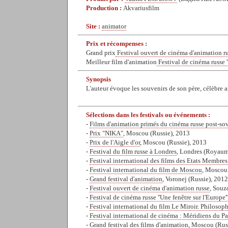
Production :
Akvariusfilm
Site :
animator
Prix et récompenses :
Grand prix
Festival ouvert de cinéma d'animation ru
Meilleur film d'animation
Festival de cinéma russe '
Synopsis
L'auteur évoque les souvenirs de son père, célèbre a
Sélections dans les festivals ou événements :
-
Films d'animation primés du cinéma russe post-so
-
Prix "NIKA"
, Moscou (Russie), 2013
-
Prix de l'Aigle d'or
, Moscou (Russie), 2013
-
Festival du film russe à Londres
, Londres (Royaum
-
Festival international des films des Etats Membres
-
Festival international du film de Moscou
, Moscou
-
Grand festival d'animation
, Voronej (Russie), 2012
-
Festival ouvert de cinéma d'animation russe
, Souz
-
Festival de cinéma russe ''Une fenêtre sur l'Europe''
-
Festival international du film Le Miroir. Philosop
-
Festival international de cinéma : Méridiens du Pa
-
Grand festival des films d'animation
, Moscou (Rus