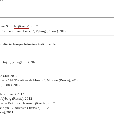
sse, Souzdal (Russie), 2012
'Une fenêtre sur l'Europe'', Vyborg (Russie), 2012
rchitecte, lorsque lui-même était un enfant.
viétique
, (kinoglaz.fr), 2025
e Uni), 2012
 de la CEI ''Premières de Moscou''
, Moscou (Russie), 2012
 (Russie), 2012
dal (Russie), 2012
, Vyborg (Russie), 2012
hie de Tarkovski
, Ivanovo (Russie), 2012
cifique
, Vladivostok (Russie), 2012
sie), 2011