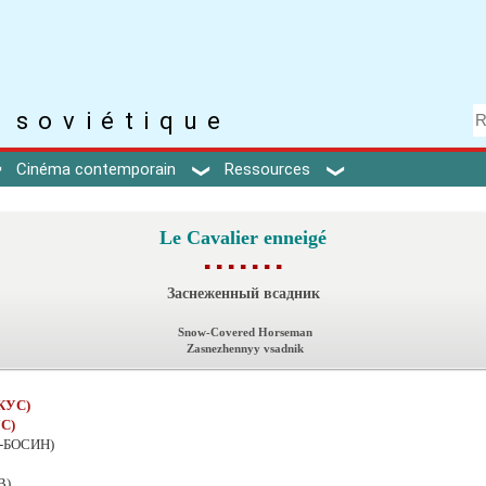
 soviétique
Cinéma contemporain
Ressources
Le Cavalier enneigé
▪ ▪ ▪ ▪ ▪ ▪ ▪
Заснеженный всадник
Snow-Covered Horseman
Zasnezhennyy vsadnik
КУС)
С)
-БОСИН)
В)