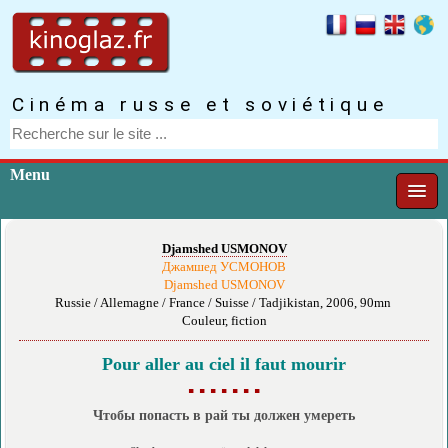
Cinéma russe et soviétique
Menu
Djamshed USMONOV
Джамшед УСМОНОВ
Djamshed USMONOV
Russie / Allemagne / France / Suisse / Tadjikistan, 2006, 90mn
Couleur, fiction
Pour aller au ciel il faut mourir
▪ ▪ ▪ ▪ ▪ ▪ ▪
Чтобы попасть в рай ты должен умереть