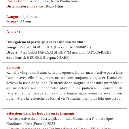
Production :
Elzevir Films ; Rezo Productions
Distribution en France :
Rezo Films
Langue
tadjik, russe
format :
35 mm
A noter :
Ont également participé à la réalisation du film :
Image :
Pascal LAGRIFFOUL (Паскал ЛАГРИФФУЛ)
Décors :
Mavlodod FAROSATSHOEV (Мавлодод ФАРОСАЧОЕВ)
Son :
Patrick BECKER (Патрик бЭКЕР)
Synopsis
Kamal a vingt ans. Il aime sa jeune épouse, Loleh, mais n'arrive pas à faire
l'amour avec elle. Les jeunes mariés sont toujours vierges et Kamal est
devenu la risée du village. Désireux de se soigner, il consulte un médecin
qui ne détecte aucune anomalie physique. Le praticien lui conseille de
faire son apprentissage auprès d’une femme mûre avant de revenir vers
Loleh. Mais la recherche de Kamal va l’entraîner bien plus loin que prévu.
Sélections dans les festivals ou événements :
-
Rétrospective du cinéma tadjik au musée Guimet et à l'humathèque
Condorcet
, Paris (France), 2023