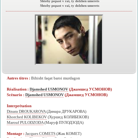
Shtoby popast v raï, ty dolzhen umerets
Shtoby popast v raï, ty dolzhen umerets
Autres titres :
Bihisht faqat baroi murdagon
Réalisation :
Djamshed USMONOV
(Джамшед УСМОНОВ)
Scénario :
Djamshed USMONOV
(Джамшед УСМОНОВ)
Interprétation
Dinara DROUKAROVA
(Динара ДРУКАРОВА)
Khorched KOLIBEKOV
(Хуршед КОЛИБЕКОВ)
Marouf PULODZODA
(Маруф ПУЛОДЗОДА)
Montage :
Jacques COMETS
(Жак КОМЕТ)