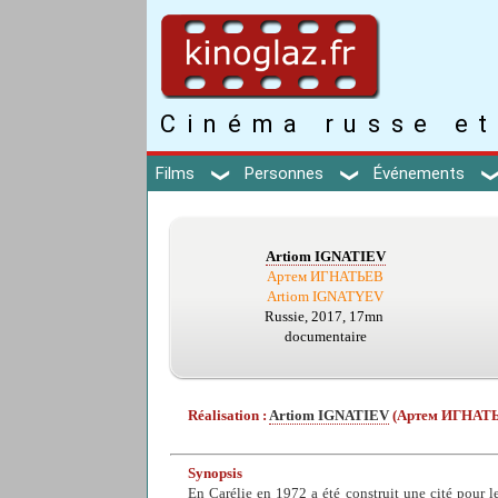
Cinéma russe et
Films
Personnes
Événements
Artiom IGNATIEV
Артем ИГНАТЬЕВ
Artiom IGNATYEV
Russie, 2017, 17mn
documentaire
Réalisation :
Artiom IGNATIEV
(Артем ИГНАТ
Synopsis
En Carélie en 1972 a été construit une cité pour le