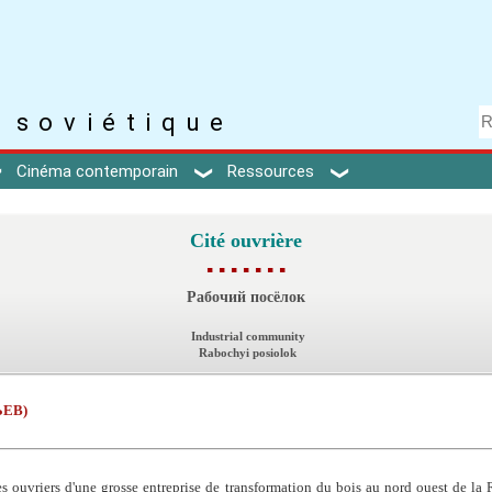
 soviétique
Cinéma contemporain
Ressources
Cité ouvrière
▪ ▪ ▪ ▪ ▪ ▪ ▪
Рабочий посёлок
Industrial community
Rabochyi posiolok
ЬЕВ)
s ouvriers d'une grosse entreprise de transformation du bois au nord ouest de la 