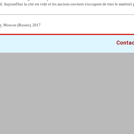
. Aujourd'hui la cité est vide et les anciens ouvriers s'occupent de trier le matériel p
e
, Moscou (Russie), 2017
Conta