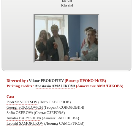
Idk wtf
Khz chd
Directed by :
Viktor PROKOFIEV
(Виктор ПРОКОФЬЕВ)
Writing credits :
Anastasia AMALIKOVA
(Анастасия АМАЛИКОВА)
Cast
Piotr SKVORTSOV
(Пётр СКВОРЦОВ)
Georgi SOKOLOVICH
(Георгий СОКОЛОВИЧ)
Sofia OZEROVA
(Софья ОЗЕРОВА)
Amalia BARYSHEVA
(Амалия БАРЫШЕВА)
Leonid SAMORUKOV
(Леонид САМОРУКОВ)