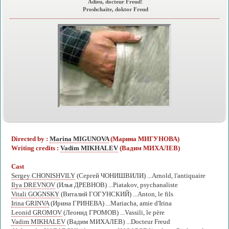
Adieu, docteur Freud!
Proshchaïte, doktor Freud
Directed by :
Marina MIGUNOVA
(Марина МИГУНОВА)
Writing credits :
Vadim MIKHALEV
(Вадим МИХАЛЕВ)
Cast
Sergey CHONISHVILY
(Сергей ЧОНИШВИЛИ) ...Arnold, l'antiquaire
Ilya DREVNOV
(Илья ДРЕВНОВ) ...Piatakov, psychanaliste
Vitali GOGNSKY
(Виталий ГОГУНСКИЙ) ...Anton, le fils
Irina GRINVA
(Ирина ГРИНЕВА) ...Mariacha, amie d'Irina
Leonid GROMOV
(Леонид ГРОМОВ) ...Vassili, le père
Vadim MIKHALEV
(Вадим МИХАЛЕВ) ...Docteur Freud