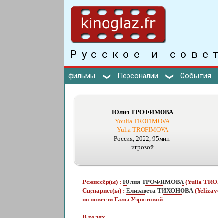
Русское и сове
фильмы
Персоналии
События
Юлия ТРОФИМОВА
Youlia TROFIMOVA
Yulia TROFIMOVA
Россия, 2022, 95мин
игровой
Режиссёр(ы) :
Юлия ТРОФИМОВА
(Yulia TR
Сценарист(ы) :
Елизавета ТИХОНОВА
(Yeliza
по повести Галы Узрютовой
В ролях