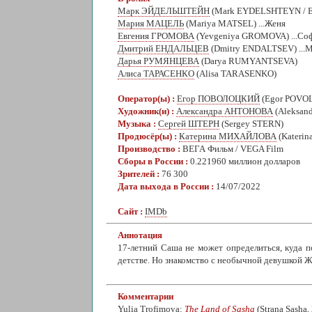
Марк ЭЙДЕЛЬШТЕЙН
(Mark EYDELSHTEYN / E
Мария МАЦЕЛЬ
(Mariya MATSEL) ...Женя
Евгения ГРОМОВА
(Yevgeniya GROMOVA) ...Со
Дмитрий ЕНДАЛЬЦЕВ
(Dmitry ENDALTSEV) ...
Дарья РУМЯНЦЕВА
(Darya RUMYANTSEVA)
Алиса ТАРАСЕНКО
(Alisa TARASENKO)
Оператор(ы) :
Егор ПОВОЛОЦКИЙ
(Egor POVO
Художник(и) :
Александра АНТОНОВА
(Aleksa
Музыка :
Сергей ШТЕРН
(Sergey STERN)
Продюсёр(ы) :
Катерина МИХАЙЛОВА
(Kateri
Производство :
ВЕГА Фильм / VEGA Film
Сборы в России :
0.221960 миллион долларов
Зрителей :
76 300
Дата выхода в России :
14/07/2022
Сайт :
IMDb
Аннотация
17-летний Саша не может определиться, куда п
детстве. Но знакомство с необычной девушкой Же
Комментарии
Yulia Trofimova:
The Land of Sasha
(Strana Sasha,