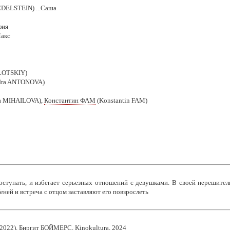
DELSTEIN) ...Саша
фия
Макс
LOTSKIY)
ndra ANTONOVA)
na MIHAILOVA),
Константин ФАМ
(Konstantin FAM)
оступать, и избегает серьезных отношений с девушками. В своей нерешител
ней и встреча с отцом заставляют его повзрослеть
 2022)
,
Биргит БОЙМЕРС
, Kinokultura, 2024