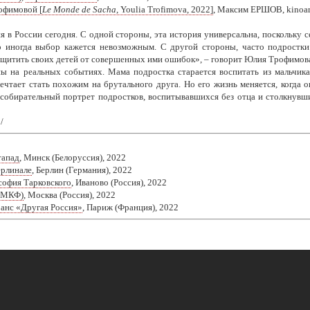
фимовой [
Le Monde de Sacha
, Youlia Trofimova, 2022]
, Максим ЕРШОВ, kinoart
я в России сегодня. С одной стороны, эта история универсальна, поскольку 
о иногда выбор кажется невозможным. С другой стороны, часто подростки
ащитить своих детей от совершенных ими ошибок», – говорит Юлия Трофимова
ы на реальных событиях. Мама подростка старается воспитать из мальчик
мечтает стать похожим на брутального друга. Но его жизнь меняется, когда о
 собирательный портрет подростков, воспитывавшихся без отца и столкнувши
/
тапад
, Минск (Белоруссия), 2022
ерлинале
, Берлин (Германия), 2022
офия Тарковского
, Иваново (Россия), 2022
ММКФ)
, Москва (Россия), 2022
ранс «Другая Россия»
, Париж (Франция), 2022