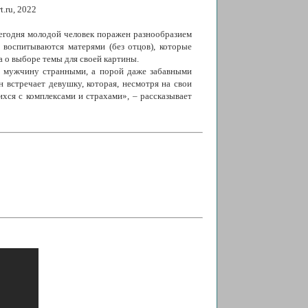
.ru, 2022
сегодня молодой человек поражен разнообразием
 воспитываются матерями (без отцов), которые
 о выборе темы для своей картины.
а мужчину странными, а порой даже забавными
н встречает девушку, которая, несмотря на свои
хся с комплексами и страхами», – рассказывает