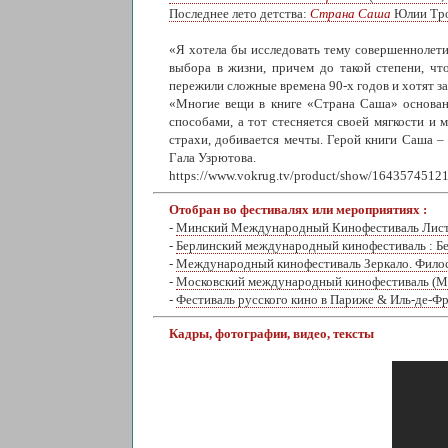
Последнее лето детства:
Страна Саша
Юлии Тро
«Я хотела бы исследовать тему совершеннолети
выбора в жизни, причем до такой степени, чт
пережили сложные времена 90-х годов и хотят з
«Многие вещи в книге «Страна Саша» основан
способами, а тот стесняется своей мягкости и 
страхи, добивается мечты. Герой книги Саша –
Гала Узрютова.
https://www.vokrug.tv/product/show/16435745121
Отобран во фестивалях или мероприятиях :
-
Минский Международный Кинофестиваль Лис
-
Берлинский международный кинофестиваль : Б
-
Международный кинофестиваль Зеркало. Филос
-
Московский международный кинофестиваль (
-
Фестиваль русского кино в Париже & Иль-де-Ф
Кадры, фотографии, видео, тексты