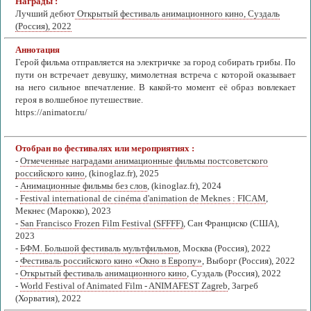
Награды :
Лучший дебют
Открытый фестиваль анимационного кино, Суздаль
(Россия), 2022
Аннотация
Герой фильма отправляется на электричке за город собирать грибы. По
пути он встречает девушку, мимолетная встреча с которой оказывает
на него сильное впечатление. В какой-то момент её образ вовлекает
героя в волшебное путешествие.
https://animator.ru/
Отобран во фестивалях или мероприятиях :
-
Отмеченные наградами анимационные фильмы постсоветского
российского кино
, (kinoglaz.fr), 2025
-
Анимационные фильмы без слов
, (kinoglaz.fr), 2024
-
Festival international de cinéma d'animation de Meknes : FICAM
,
Мекнес (Марокко), 2023
-
San Francisco Frozen Film Festival (SFFFF)
, Сан Франциско (США),
2023
-
БФМ. Большой фестиваль мультфильмов
, Москва (Россия), 2022
-
Фестиваль российского кино «Окно в Европу»
, Выборг (Россия), 2022
-
Открытый фестиваль анимационного кино
, Суздаль (Россия), 2022
-
World Festival of Animated Film - ANIMAFEST Zagreb
, Загреб
(Хорватия), 2022