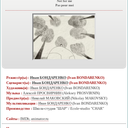
Not for me
Pas pour moi
Режиссёр(ы) :
Иван БОНДАРЕНКО
(Ivan BONDARENKO)
Сценарист(ы) :
Иван БОНДАРЕНКО
(Ivan BONDARENKO)
Художник(и) :
Иван БОНДАРЕНКО
(Ivan BONDARENKO)
Музыка :
Алексей ПРОСВИРНИН
(Aleksey PROSVIRNIN)
Продюсёр(ы) :
Николай МАКОВСКИЙ
(Nikolay MAKOVSKY)
Мультипликация :
Иван БОНДАРЕНКО
(Ivan BONDARENKO)
Производство :
Школа-студия "ШАР" / Ecole-studio "CHAR"
Сайты :
IMDb
,
animator.ru