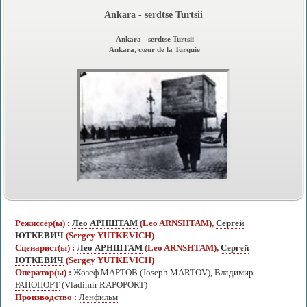
Ankara - serdtse Turtsii
Ankara - serdtse Turtsii
Ankara, cœur de la Turquie
Режиссёр(ы) :
Лео АРНШТАМ
(Leo ARNSHTAM),
Сергей
ЮТКЕВИЧ
(Sergey YUTKEVICH)
Сценарист(ы) :
Лео АРНШТАМ
(Leo ARNSHTAM),
Сергей
ЮТКЕВИЧ
(Sergey YUTKEVICH)
Оператор(ы) :
Жозеф МАРТОВ
(Joseph MARTOV),
Владимир
РАПОПОРТ
(Vladimir RAPOPORT)
Производство :
Ленфильм