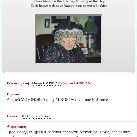
Three Men in a Boat, to Say Nothing of the Dog
Trois hommes dans un bateau, sans compter le chien
Режиссёр(ы) :
Наум БИРМАН
(Naum BIRMAN)
В ролях
Андрей МИРОНОВ
(Andrey MIRONOV) ...Jerome K. Jerome
Сайты :
IMDb
,
Kinopoisk
Аннотация
Трое молодых друзей решили провести отпуск на Темзе, без всяких