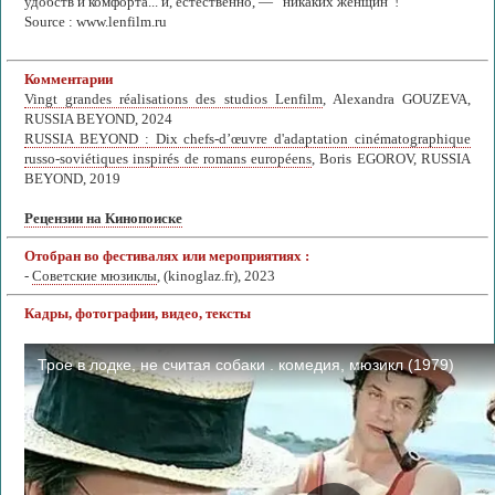
удобств и комфорта... и, естественно, — “никаких женщин”!
Source : www.lenfilm.ru
Комментарии
Vingt grandes réalisations des studios Lenfilm
, Alexandra GOUZEVA,
RUSSIA BEYOND, 2024
RUSSIA BEYOND : Dix chefs-d’œuvre d'adaptation cinématographique
russo-soviétiques inspirés de romans européens
, Boris EGOROV, RUSSIA
BEYOND, 2019
Рецензии на Кинопоиске
Отобран во фестивалях или мероприятиях :
-
Советские мюзиклы
, (kinoglaz.fr), 2023
Кадры, фотографии, видео, тексты