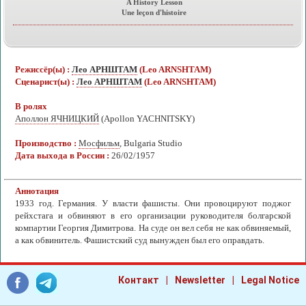
A History Lesson
Une leçon d'histoire
Режиссёр(ы) :
Лео АРНШТАМ
(Leo ARNSHTAM)
Сценарист(ы) :
Лео АРНШТАМ
(Leo ARNSHTAM)
В ролях
Аполлон ЯЧНИЦКИЙ
(Apollon YACHNITSKY)
Производство :
Мосфильм
, Bulgaria Studio
Дата выхода в России :
26/02/1957
Аннотация
1933 год. Германия. У власти фашисты. Они провоцируют поджог
рейхстага и обвиняют в его организации руководителя болгарской
компартии Георгия Димитрова. На суде он вел себя не как обвиняемый,
а как обвинитель. Фашистский суд вынужден был его оправдать.
|
|
Контакт
Newsletter
Legal Notice