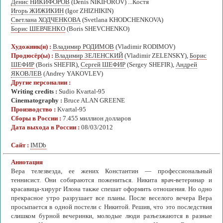
Денис НИКИФОРОВ
(Denis NIKIFOROV) ...Костя
Игорь ЖИЖИКИН
(Igor ZHIZHIKIN)
Светлана ХОДЧЕНКОВА
(Svetlana KHODCHENKOVA)
Борис ШЕВЧЕНКО
(Boris SHEVCHENKO)
Художник(и) :
Владимир РОДИМОВ
(Vladimir RODIMOV)
Продюсёр(ы) :
Владимир ЗЕЛЕНСКИЙ
(Vladimir ZELENSKY),
Борис
ШЕФИР
(Boris SHEFIR),
Сергей ШЕФИР
(Sergey SHEFIR),
Андрей
ЯКОВЛЕВ
(Andrey YAKOVLEV)
Другие персоналии :
Writing credits :
Sudio Kvartal-95
Cinematography :
Bruce ALAN GREENE
Производство :
Kvartal-95
Сборы в России :
7.455 миллион долларов
Дата выхода в России :
08/03/2012
Сайт :
IMDb
Аннотация
Вера телезвезда, ее жених Константин — профессиональный
теннисист. Они собираются пожениться. Никита врач-ветеринар и
красавица-хирург Илона также спешат оформить отношения. Но одно
прекрасное утро разрушает все планы. После веселого вечера Вера
просыпается в одной постели с Никитой. Решив, что это последствия
слишком бурной вечеринки, молодые люди разъезжаются в разные