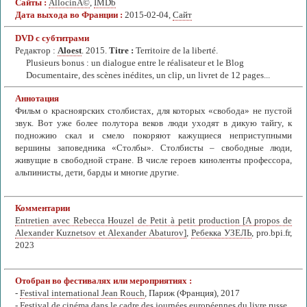
Сайты :
AllocinÃ©
,
IMDb
Дата выхода во Франции :
2015-02-04,
Сайт
DVD с субтитрами
Редактор :
Aloest
. 2015.
Titre :
Territoire de la liberté.
Plusieurs bonus : un dialogue entre le réalisateur et le Blog
Documentaire, des scènes inédites, un clip, un livret de 12 pages...
Аннотация
Фильм о красноярских столбистах, для которых «свобода» не пустой
звук. Вот уже более полутора веков люди уходят в дикую тайгу, к
подножию скал и смело покоряют кажущиеся неприступными
вершины заповедника «Столбы». Столбисты – свободные люди,
живущие в свободной стране. В числе героев киноленты профессора,
альпинисты, дети, барды и многие другие.
Комментарии
Entretien avec Rebecca Houzel de Petit à petit production [A propos de
Alexander Kuznetsov et Alexander Abaturov]
,
Ребекка УЗЕЛЬ
, pro.bpi.fr,
2023
Отобран во фестивалях или мероприятиях :
-
Festival international Jean Rouch
, Париж (Франция), 2017
-
Festival de cinéma dans le cadre des journées européennes du livre russe
,