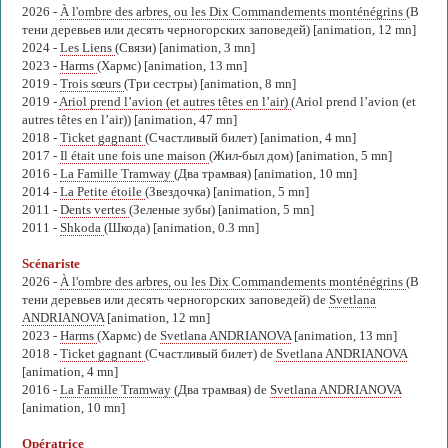
2026 -
À l'ombre des arbres, ou les Dix Commandements monténégrins
(В
тени деревьев или десять черногорских заповедей) [animation, 12 mn]
2024 -
Les Liens
(Связи) [animation, 3 mn]
2023 -
Harms
(Хармс) [animation, 13 mn]
2019 -
Trois sœurs
(Три сестры) [animation, 8 mn]
2019 -
Ariol prend l’avion (et autres têtes en l’air)
(Ariol prend l’avion (et
autres têtes en l’air)) [animation, 47 mn]
2018 -
Ticket gagnant
(Счастливый билет) [animation, 4 mn]
2017 -
Il était une fois une maison
(Жил-был дом) [animation, 5 mn]
2016 -
La Famille Tramway
(Два трамвая) [animation, 10 mn]
2014 -
La Petite étoile
(Звездочка) [animation, 5 mn]
2011 -
Dents vertes
(Зеленые зубы) [animation, 5 mn]
2011 -
Shkoda
(Шкода) [animation, 0.3 mn]
Scénariste
2026 -
À l'ombre des arbres, ou les Dix Commandements monténégrins
(В
тени деревьев или десять черногорских заповедей) de
Svetlana
ANDRIANOVA
[animation, 12 mn]
2023 -
Harms
(Хармс) de
Svetlana ANDRIANOVA
[animation, 13 mn]
2018 -
Ticket gagnant
(Счастливый билет) de
Svetlana ANDRIANOVA
[animation, 4 mn]
2016 -
La Famille Tramway
(Два трамвая) de
Svetlana ANDRIANOVA
[animation, 10 mn]
Opératrice