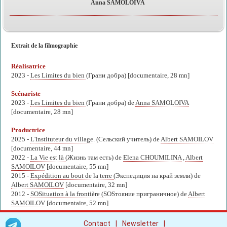
Anna SAMOLOIVA
Extrait de la filmographie
Réalisatrice
2023 -
Les Limites du bien
(Грани добра) [documentaire, 28 mn]
Scénariste
2023 -
Les Limites du bien
(Грани добра) de
Anna SAMOLOIVA
[documentaire, 28 mn]
Productrice
2025 -
L'Instituteur du village.
(Сельский учитель) de
Albert SAMOILOV
[documentaire, 44 mn]
2022 -
La Vie est là
(Жизнь там есть) de
Elena CHOUMILINA
,
Albert
SAMOILOV
[documentaire, 55 mn]
2015 -
Expédition au bout de la terre
(Экспедиция на край земли) de
Albert SAMOILOV
[documentaire, 32 mn]
2012 -
SOSituation à la frontière
(SOSтояние приграничное) de
Albert
SAMOILOV
[documentaire, 52 mn]
|
|
Contact
Newsletter