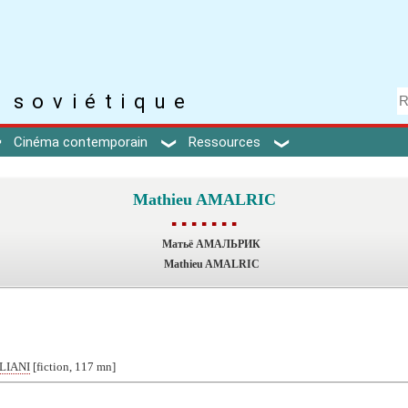
 soviétique
Cinéma contemporain
Ressources
Mathieu AMALRIC
▪ ▪ ▪ ▪ ▪ ▪ ▪
Матьё АМАЛЬРИК
Mathieu AMALRIC
ELIANI
[fiction, 117 mn]