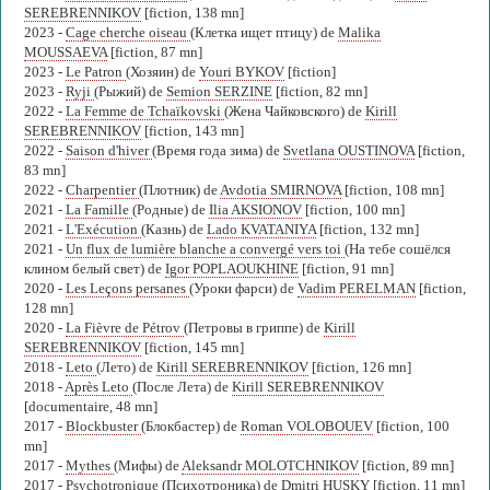
SEREBRENNIKOV
[fiction, 138 mn]
2023 -
Cage cherche oiseau
(Клетка ищет птицу) de
Malika
MOUSSAEVA
[fiction, 87 mn]
2023 -
Le Patron
(Хозяин) de
Youri BYKOV
[fiction]
2023 -
Ryji
(Рыжий) de
Semion SERZINE
[fiction, 82 mn]
2022 -
La Femme de Tchaïkovski
(Жена Чайковского) de
Kirill
SEREBRENNIKOV
[fiction, 143 mn]
2022 -
Saison d'hiver
(Время года зима) de
Svetlana OUSTINOVA
[fiction,
83 mn]
2022 -
Charpentier
(Плотник) de
Avdotia SMIRNOVA
[fiction, 108 mn]
2021 -
La Famille
(Родные) de
Ilia AKSIONOV
[fiction, 100 mn]
2021 -
L'Exécution
(Казнь) de
Lado KVATANIYA
[fiction, 132 mn]
2021 -
Un flux de lumière blanche a convergé vers toi
(На тебе сошёлся
клином белый свет) de
Igor POPLAOUKHINE
[fiction, 91 mn]
2020 -
Les Leçons persanes
(Уроки фарси) de
Vadim PERELMAN
[fiction,
128 mn]
2020 -
La Fièvre de Pétrov
(Петровы в гриппе) de
Kirill
SEREBRENNIKOV
[fiction, 145 mn]
2018 -
Leto
(Лето) de
Kirill SEREBRENNIKOV
[fiction, 126 mn]
2018 -
Après Leto
(После Лета) de
Kirill SEREBRENNIKOV
[documentaire, 48 mn]
2017 -
Blockbuster
(Блокбастер) de
Roman VOLOBOUEV
[fiction, 100
mn]
2017 -
Mythes
(Мифы) de
Aleksandr MOLOTCHNIKOV
[fiction, 89 mn]
2017 -
Psychotronique
(Психотроника) de
Dmitri HUSKY
[fiction, 11 mn]