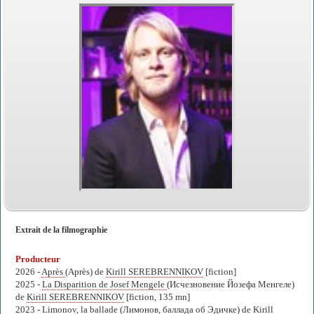
Extrait de la filmographie
Producteur
2026 -
Après
(Après) de
Kirill SEREBRENNIKOV
[fiction]
2025 -
La Disparition de Josef Mengele
(Исчезновение Йозефа Менгеле)
de
Kirill SEREBRENNIKOV
[fiction, 135 mn]
2023 -
Limonov, la ballade
(Лимонов, баллада об Эдичке) de
Kirill