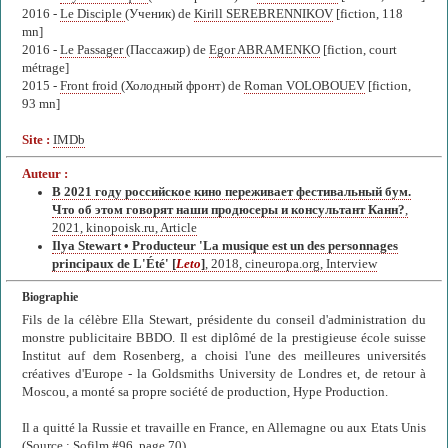
2016 -
Le Disciple
(Ученик) de
Kirill SEREBRENNIKOV
[fiction, 118
mn]
2016 -
Le Passager
(Пассажир) de
Egor ABRAMENKO
[fiction, court
métrage]
2015 -
Front froid
(Холодный фронт) de
Roman VOLOBOUEV
[fiction,
93 mn]
Site :
IMDb
Auteur :
В 2021 году российское кино переживает фестивальный бум.
Что об этом говорят наши продюсеры и консультант Канн?
,
2021, kinopoisk.ru, Article
Ilya Stewart • Producteur 'La musique est un des personnages
principaux de L'Été' [
Leto
]
, 2018, cineuropa.org, Interview
Biographie
Fils de la célèbre Ella Stewart, présidente du conseil d'administration du
monstre publicitaire BBDO. Il est diplômé de la prestigieuse école suisse
Institut auf dem Rosenberg, a choisi l'une des meilleures universités
créatives d'Europe - la Goldsmiths University de Londres et, de retour à
Moscou, a monté sa propre société de production, Hype Production.
Il a quitté la Russie et travaille en France, en Allemagne ou aux Etats Unis
(Source : Sofilm #96, page 70).