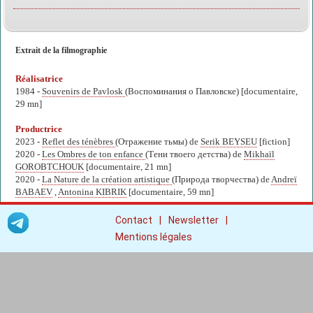
Extrait de la filmographie
Réalisatrice
1984 -
Souvenirs de Pavlosk
(Воспоминания о Павловске) [documentaire,
29 mn]
Productrice
2023 -
Reflet des ténèbres
(Отражение тьмы) de
Serik BEYSEU
[fiction]
2020 -
Les Ombres de ton enfance
(Тени твоего детства) de
Mikhaïl
GOROBTCHOUK
[documentaire, 21 mn]
2020 -
La Nature de la création artistique
(Природа творчества) de
Andreï
BABAEV
,
Antonina KIBRIK
[documentaire, 59 mn]
|
|
Contact
Newsletter
Mentions légales