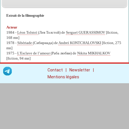
Extrait de la filmographie
Acteur
1984 -
Léon Tolstoï
(Лев Толстой) de
Sergueï GUERASSIMOV
[fiction,
168 mn]
1978 -
Sibériade
(Сибириада) de
Andreï KONTCHALOVSKI
[fiction, 275
mn]
1975 -
L'Esclave de l’amour
(Раба любви) de
Nikita MIKHALKOV
[fiction, 94 mn]
|
|
Contact
Newsletter
Mentions légales