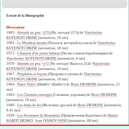
Extrait de la filmographie
Décorateur
1985 -
Attends un peu ! (15)
(Ну, погоди! (15)) de
Viatcheslav
KOTENOTCHKINE
[animation, 10 mn]
1983 -
Le Mordeur mordu
(Попался, который кусался) de
Viatcheslav
KOTENOTCHKINE
[animation, 10 mn]
1972 -
Chanson d'un jeune batteur
(Песня о юном барабанщике) de
Viatcheslav KOTENOTCHKINE
[animation, 6 mn]
1970 -
Attends un peu ! n°2
(Ну погоди! Выпуск 2) de
Viatcheslav
KOTENOTCHKINE
[animation, 10 mn]
1967 -
Prophètes et leçons
(Пророки и уроки) de
Viatcheslav
KOTENOTCHKINE
[animation, 10 mn]
1964 -
Palet! Palet!
(Шайбу! Шайбу!) de
Boris DIOJKINE
[animation, 21
mn]
1963 -
Les Chemins enneigés
(Снежные дорожки) de
Boris DIOJKINE
[animation, 10 mn]
1960 -
Les Amis de fer
(Железные друзья) de
Boris DIOJKINE
[animation,
9.41 mn]
1959 -
Les Aventures de Bouratino
(Приключения Буратино) de
Dmitri
BABITCHENKO
,
Ivan IVANOV-VANO
[animation, 68 mn]