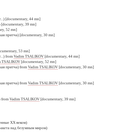
..) [documentary, 44 mn]
 [documentary, 39 mn]
ry, 52 mn]
ая притча) [documentary, 30 mn]
cumentary, 53 mn]
...) from
Vadim TSALIKOV
[documentary, 44 mn]
m TSALIKOV
[documentary, 52 mn]
кая притча) from
Vadim TSALIKOV
[documentary, 30 mn]
кая притча) from
Vadim TSALIKOV
[documentary, 30 mn]
) from
Vadim TSALIKOV
[documentary, 39 mn]
денные XX веком)
 ракета над безумным миром)