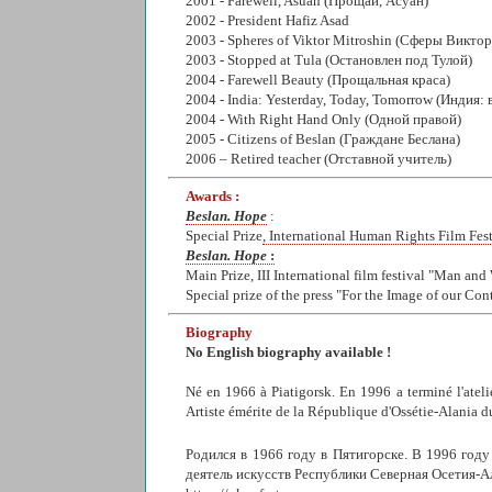
2001 - Farewell, Asuan (Прощай, Асуан)
2002 - President Hafiz Asad
2003 - Spheres of Viktor Mitroshin (Сферы Викт
2003 - Stopped at Tula (Остановлен под Тулой)
2004 - Farewell Beauty (Прощальная краса)
2004 - India: Yesterday, Today, Tomorrow (Индия: 
2004 - With Right Hand Only (Одной правой)
2005 - Citizens of Beslan (Граждане Беслана)
2006 – Retired teacher (Отставной учитель)
Awards :
Beslan. Hope
:
Special Prize
, International Human Rights Film Fes
Beslan. Hope
:
Main Prize, III International film festival "Man an
Special prize of the press "For the Image of our Co
Biography
No English biography available !
Né en 1966 à Piatigorsk. En 1996 a terminé l'atel
Artiste émérite de la République d'Ossétie-Alania du
Родился в 1966 году в Пятигорске. В 1996 год
деятель искусств Республики Северная Осетия-А