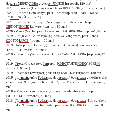
Наталья МЕРКУЛОВА
,
Алексей ЧУПОВ
[игровой, 120 mn]
2021 -
Инсомния
(Insomnia) реж.
Ольга ФРЕНКЕЛЬ
[игровой, 55 mn]
2021 -
Вне себя
(Vnie sebya) реж.
Александр ДУЛЕРАЙН
,
Клим
КОЗИНСКИЙ
[игровой]
2021 -
Нас других не будет
(Nas drugix ne budet) реж.
Пётр
ШЕПОТИННИК
[документальный, 80 mn]
2020 -
Маша
(Macha) реж.
Анастасия ПАЛЬЧИКОВА
[игровой, 84 mn]
2019 -
Эпидемия. Вонгозеро
(Epidemiya. Vongozero) реж.
Павел
КОСТОМАРОВ
[игровой, 90 mn]
2019 -
Толя-робот (1 сезон)
(Tolya-robot (1 sezon)) реж.
Алексей
НУЖНЫЙ
[игровой, 48 mn]
2019 -
Верность
(Vernost) реж.
Нигина САЙФУЛЛАЕВА
[игровой, 82
mn]
2019 -
Гроза
(Groza) реж.
Григорий КОНСТАНТИНОПОЛЬСКИЙ
[игровой, 97 mn]
2019 -
Аванпост
(Avanpost) реж.
Егор БАРАНОВ
[игровой, 150 mn]
2019 -
Полицейский с Рублевки. Новогодний беспредел 2
(Politseyskiy
s Rubliovki. Novogodniy bespredel 2) реж.
Илья КУЛИКОВ
[игровой, 85
mn]
2018 -
Обычная женщина
(Obychnaya zhenshchina) реж.
Борис
ХЛЕБНИКОВ
[игровой, 60 mn]
2018 -
Полицейский с Рублёвки. Новогодний беспредел
(Politseysky s
Rubliovki. Novogodnyi bespredel) реж.
Илья КУЛИКОВ
[игровой, 90
mn]