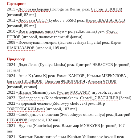
Сценарист
2015 -
Дорога на Берлин
(Doroga na Berlin) реж.
Сергей_2 ПОПОВ
[игровой, 82 mn]
2012 -
Любовь в СССР
(Lyubov v SSSR) реж.
Карен ШАХНАЗАРОВ
[игровой, 89 mn]
2010 -
Все в порядке, мама
(Vsyo v poryadke, mama) реж.
Федор
ПОПОВ
[игровой, полнометражный фильм]
2008 -
Исчезнувшая империя
(Izcheznuvshaya imperia) реж.
Карен
ШАХНАЗАРОВ
[игровой, 105 mn]
Продюсёр
2024 -
Дядя Леша
(Dyadya Liosha) реж.
Дмитрий НЕВЗОРОВ
[игровой,
сериал]
2024 -
Анна К
(Anna K) реж.
Роман КАНТОР
,
Наталья МЕРКУЛОВА
,
Евгений НИКИШОВ
,
Валерий ФЕДОРОВИЧ
,
Алексей ЧУПОВ
[игровой, сериал]
2023 -
Шаман
(Shaman) реж.
Рустам МОСАФИР
[игровой, сериал]
2023 -
Кибердеревня
(Kiberderevnia) реж.
Сергей_7 ВАСИЛЬЕВ
[Serial]
2022 -
Здоровый человек
(Zdorovyy chelovek) реж.
Пётр
ТОДОРОВСКИЙ (мл.)
[игровой, 103 mn]
2022 -
Свободные отношения
(Svobodnyye otnosheniya) реж.
Дмитрий
НЕВЗОРОВ
[игровой, 102 mn]
2021 -
Нуучча
(Nuuchcha) реж.
Владимир МУНКУЕВ
[игровой, 107
mn]
2021 -
Капитан Волконогов бежал
(Kapitan Volkonogov bezhal) реж.