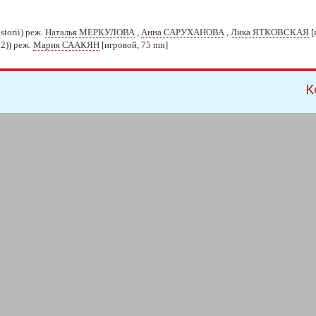
storii) реж.
Наталья МЕРКУЛОВА
,
Анна САРУХАНОВА
,
Лика ЯТКОВСКАЯ
[
2)) реж.
Мария СААКЯН
[игровой, 75 mn]
К