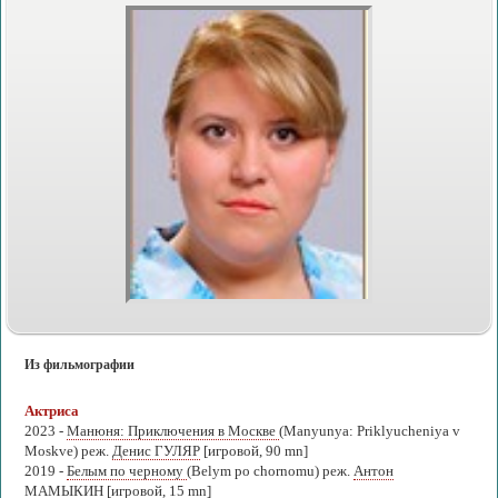
Из фильмографии
Актриса
2023 -
Манюня: Приключения в Москве
(Manyunya: Priklyucheniya v
Moskve) реж.
Денис ГУЛЯР
[игровой, 90 mn]
2019 -
Белым по черному
(Belym po chornomu) реж.
Антон
МАМЫКИН
[игровой, 15 mn]