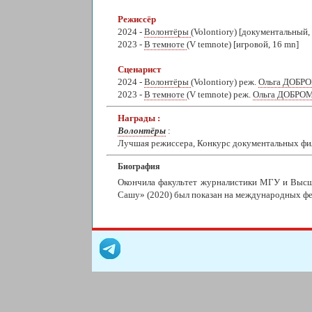
Режиссёр
2024 -
Волонтёры
(Volontiory) [документальный,
2023 -
В темноте
(V temnote) [игровой, 16 mn]
Сценарист
2024 -
Волонтёры
(Volontiory) реж.
Ольга ДОБ
2023 -
В темноте
(V temnote) реж.
Ольга ДОБР
Награды :
Волонтёры
:
Лучшая режиссера, Конкурс документальных фи
Биография
Окончила факультет журналистики МГУ и Высши
Сашу» (2020) был показан на международных фест