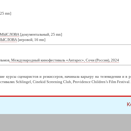
 25 mn]
РОМЫСЛОВА
[документальный, 25 mn]
ОМЫСЛОВА
[игровой, 16 mn]
льмов
, Международный кинофестиваль «Антарес», Сочи (Россия), 2024
е курсы сценаристов и режиссеров, начинала карьеру на телевидении и в р
ивалях Schlingel, Cinekid Screening Club, Providence Children’s Film Festiva
К