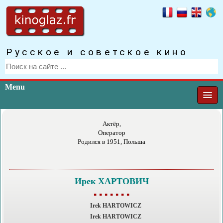
Русское и советское кино
Menu
Актёр,
Оператор
Родился в 1951, Польша
Ирек ХАРТОВИЧ
▪ ▪ ▪ ▪ ▪ ▪ ▪
Irek HARTOWICZ
Irek HARTOWICZ