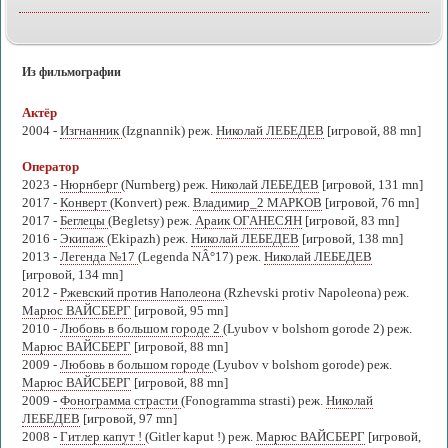
Из фильмографии
Актёр
2004 -
Изгнанник
(Izgnannik) реж.
Николай ЛЕБЕДЕВ
[игровой, 88 mn]
Оператор
2023 -
Нюрнберг
(Nurnberg) реж.
Николай ЛЕБЕДЕВ
[игровой, 131 mn]
2017 -
Конверт
(Konvert) реж.
Владимир_2 МАРКОВ
[игровой, 76 mn]
2017 -
Беглецы
(Begletsy) реж.
Араик ОГАНЕСЯН
[игровой, 83 mn]
2016 -
Экипаж
(Ekipazh) реж.
Николай ЛЕБЕДЕВ
[игровой, 138 mn]
2013 -
Легенда №17
(Legenda NÂ°17) реж.
Николай ЛЕБЕДЕВ
[игровой, 134 mn]
2012 -
Ржевский против Наполеона
(Rzhevski protiv Napoleona) реж.
Марюс ВАЙСБЕРГ
[игровой, 95 mn]
2010 -
Любовь в большом городе 2
(Lyubov v bolshom gorode 2) реж.
Марюс ВАЙСБЕРГ
[игровой, 88 mn]
2009 -
Любовь в большом городе
(Lyubov v bolshom gorode) реж.
Марюс ВАЙСБЕРГ
[игровой, 88 mn]
2009 -
Фонограмма страсти
(Fonogramma strasti) реж.
Николай
ЛЕБЕДЕВ
[игровой, 97 mn]
2008 -
Гитлер капут !
(Gitler kaput !) реж.
Марюс ВАЙСБЕРГ
[игровой,