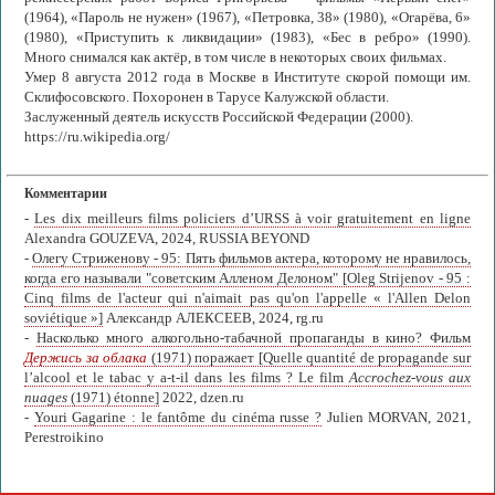
(1964), «Пароль не нужен» (1967), «Петровка, 38» (1980), «Огарёва, 6»
(1980), «Приступить к ликвидации» (1983), «Бес в ребро» (1990).
Много снимался как актёр, в том числе в некоторых своих фильмах.
Умер 8 августа 2012 года в Москве в Институте скорой помощи им.
Склифосовского. Похоронен в Тарусе Калужской области.
Заслуженный деятель искусств Российской Федерации (2000).
https://ru.wikipedia.org/
Комментарии
-
Les dix meilleurs films policiers d’URSS à voir gratuitement en ligne
Alexandra GOUZEVA, 2024, RUSSIA BEYOND
-
Олегу Стриженову - 95: Пять фильмов актера, которому не нравилось,
когда его называли "советским Алленом Делоном" [Oleg Strijenov - 95 :
Cinq films de l'acteur qui n'aimait pas qu'on l'appelle « l'Allen Delon
soviétique »]
Александр АЛЕКСЕЕВ, 2024, rg.ru
-
Насколько много алкогольно-табачной пропаганды в кино? Фильм
Держись за облака
(1971) поражает [Quelle quantité de propagande sur
l’alcool et le tabac y a-t-il dans les films ? Le film
Accrochez-vous aux
nuages
(1971) étonne]
2022, dzen.ru
-
Youri Gagarine : le fantôme du cinéma russe ?
Julien MORVAN, 2021,
Perestroikino