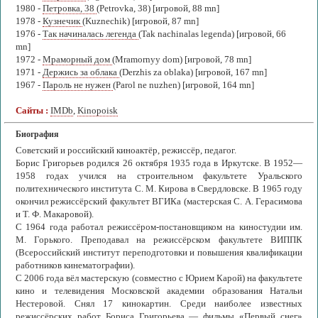
1980 -
Петровка, 38
(Petrovka, 38) [игровой, 88 mn]
1978 -
Кузнечик
(Kuznechik) [игровой, 87 mn]
1976 -
Так начиналась легенда
(Tak nachinalas legenda) [игровой, 66
mn]
1972 -
Мраморный дом
(Mramornyy dom) [игровой, 78 mn]
1971 -
Держись за облака
(Derzhis za oblaka) [игровой, 167 mn]
1967 -
Пароль не нужен
(Parol ne nuzhen) [игровой, 164 mn]
Сайты :
IMDb
,
Kinopoisk
Биография
Советский и российский киноактёр, режиссёр, педагог.
Борис Григорьев родился 26 октября 1935 года в Иркутске. В 1952—
1958 годах учился на строительном факультете Уральского
политехнического института С. М. Кирова в Свердловске. В 1965 году
окончил режиссёрский факультет ВГИКа (мастерская С. А. Герасимова
и Т. Ф. Макаровой).
С 1964 года работал режиссёром-постановщиком на киностудии им.
М. Горького. Преподавал на режиссёрском факультете ВИППК
(Всероссийский институт переподготовки и повышения квалификации
работников кинематографии).
С 2006 года вёл мастерскую (совместно с Юрием Карой) на факультете
кино и телевидения Московской академии образования Натальи
Нестеровой. Снял 17 кинокартин. Среди наиболее известных
режиссёрских работ Бориса Григорьева — фильмы «Первый снег»